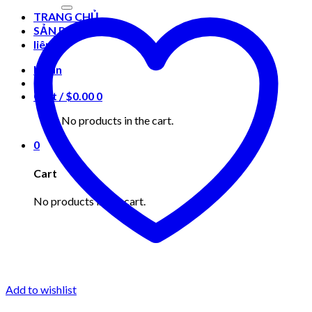
for:
TRANG CHỦ
SẢN PHẨM
liên hệ
Login
Cart /
$
0.00
0
No products in the cart.
0
Cart
No products in the cart.
Add to wishlist