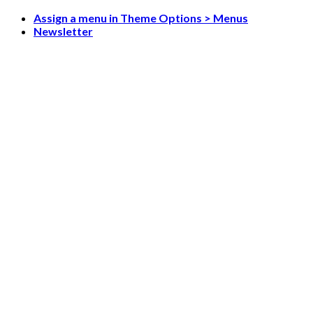
Skip
Assign a menu in Theme Options > Menus
to
Newsletter
content