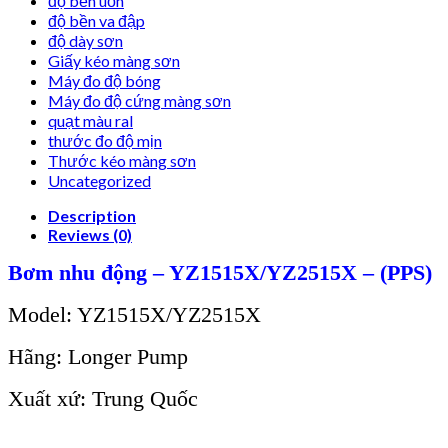
độ bền uốn
độ bền va đập
độ dày sơn
Giấy kéo màng sơn
Máy đo độ bóng
Máy đo độ cứng màng sơn
quạt màu ral
thước đo độ mịn
Thước kéo màng sơn
Uncategorized
Description
Reviews (0)
Bơm nhu động – YZ1515X/YZ2515X – (PPS)
Model: YZ1515X/YZ2515X
Hãng: Longer Pump
Xuất xứ: Trung Quốc