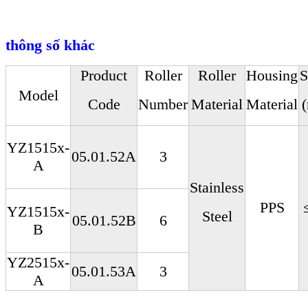
thông số khác
Product
Roller
Roller
Housing
S
Model
Code
Number
Material
Material
YZ1515x-
05.01.52A
3
A
Stainless
PPS
YZ1515x-
Steel
05.01.52B
6
B
YZ2515x-
05.01.53A
3
A