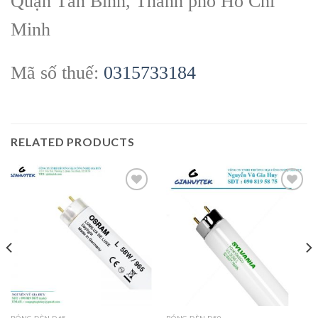
Quận Tân Bình, Thành phố Hồ Chí
Minh
Mã số thuế:
0315733184
RELATED PRODUCTS
Add to
Add to
wishlist
wishlist
BÓNG ĐÈN D65
BÓNG ĐÈN D50