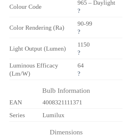
965 – Daylight
Colour Code
?
90-99
Color Rendering (Ra)
?
1150
Light Output (Lumen)
?
Luminous Efficacy
64
(Lm/W)
?
Bulb Information
EAN
4008321111371
Series
Lumilux
Dimensions