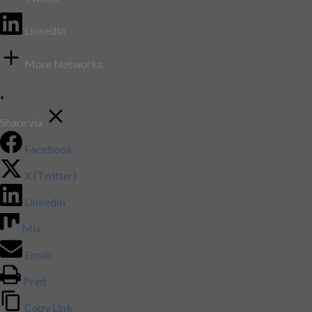
LinkedIn
More Networks
Share via
Facebook
X (Twitter)
LinkedIn
Mix
Email
Print
Copy Link