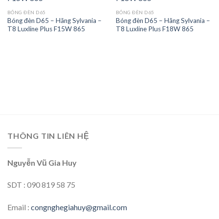
Add to
Add to
BÓNG ĐÈN D65
BÓNG ĐÈN D65
wishlist
wishlist
Bóng đèn D65 – Hãng Sylvania –
Bóng đèn D65 – Hãng Sylvania –
T8 Luxline Plus F15W 865
T8 Luxline Plus F18W 865
THÔNG TIN LIÊN HỆ
Nguyễn Vũ Gia Huy
SDT : 090 819 58 75
Email :
congnghegiahuy@gmail.com