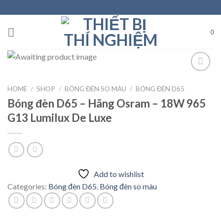
Skip
to
content
0
HOME
/
SHOP
/
BÓNG ĐÈN SO MÀU
/
BÓNG ĐÈN D65
Add to
Bóng đèn D65 – Hãng Osram – 18W 965
wishlist
G13 Lumilux De Luxe
Add to wishlist
Categories:
Bóng đèn D65
,
Bóng đèn so màu