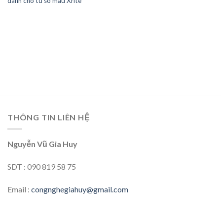
dành cho tủ so màu Xrite
THÔNG TIN LIÊN HỆ
Nguyễn Vũ Gia Huy
SDT : 090 819 58 75
Email :
congnghegiahuy@gmail.com