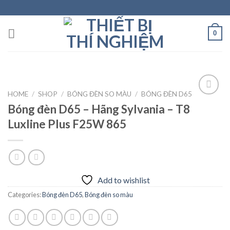
Skip
to
content
0
HOME
/
SHOP
/
BÓNG ĐÈN SO MÀU
/
BÓNG ĐÈN D65
Bóng đèn D65 – Hãng Sylvania – T8
Luxline Plus F25W 865
Add to
wishlist
Add to wishlist
Categories:
Bóng đèn D65
,
Bóng đèn so màu