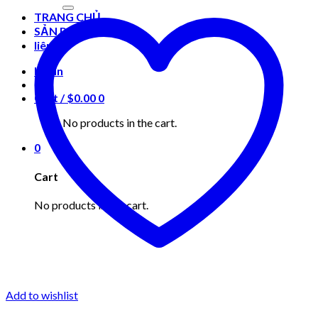
for:
TRANG CHỦ
SẢN PHẨM
liên hệ
Login
Cart /
$
0.00
0
No products in the cart.
0
Cart
No products in the cart.
Add to wishlist