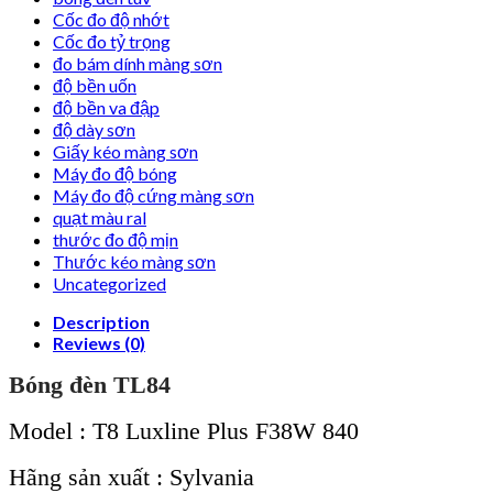
Cốc đo độ nhớt
Cốc đo tỷ trọng
đo bám dính màng sơn
độ bền uốn
độ bền va đập
độ dày sơn
Giấy kéo màng sơn
Máy đo độ bóng
Máy đo độ cứng màng sơn
quạt màu ral
thước đo độ mịn
Thước kéo màng sơn
Uncategorized
Description
Reviews (0)
Bóng đèn TL84
Model : T8 Luxline Plus F38W 840
Hãng sản xuất : Sylvania