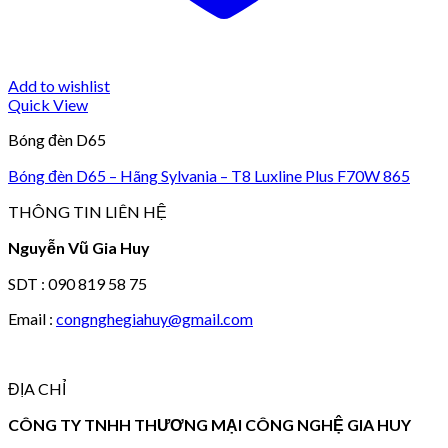
Add to wishlist
Quick View
Bóng đèn D65
Bóng đèn D65 – Hãng Sylvania – T8 Luxline Plus F70W 865
THÔNG TIN LIÊN HỆ
Nguyễn Vũ Gia Huy
SDT : 090 819 58 75
Email :
congnghegiahuy@gmail.com
ĐỊA CHỈ
CÔNG TY TNHH THƯƠNG MẠI CÔNG NGHỆ GIA HUY