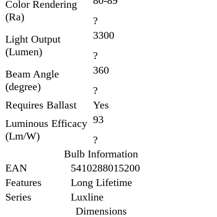
80-89
Color Rendering
(Ra)
?
3300
Light Output
(Lumen)
?
360
Beam Angle
(degree)
?
Requires Ballast
Yes
93
Luminous Efficacy
(Lm/W)
?
Bulb Information
EAN
5410288015200
Features
Long Lifetime
Series
Luxline
Dimensions