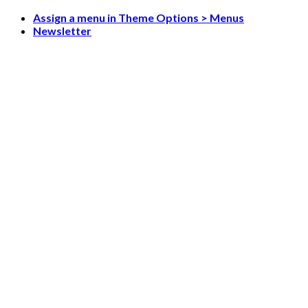
Skip
Assign a menu in Theme Options > Menus
to
Newsletter
content