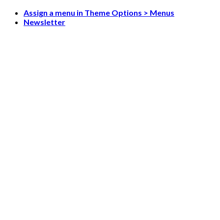
Skip
Assign a menu in Theme Options > Menus
to
Newsletter
content