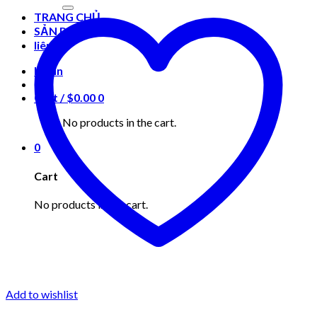
for:
TRANG CHỦ
SẢN PHẨM
liên hệ
Login
Cart /
$
0.00
0
No products in the cart.
0
Cart
No products in the cart.
Add to wishlist