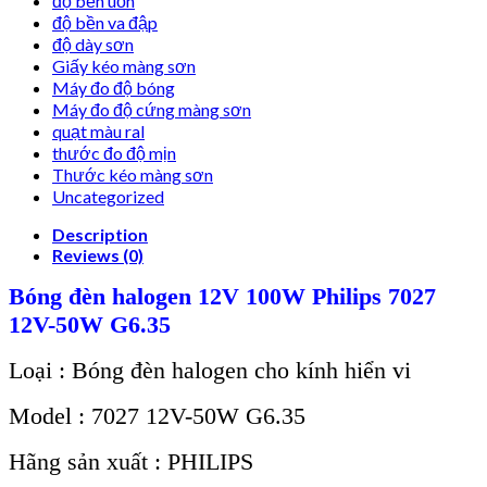
độ bền uốn
độ bền va đập
độ dày sơn
Giấy kéo màng sơn
Máy đo độ bóng
Máy đo độ cứng màng sơn
quạt màu ral
thước đo độ mịn
Thước kéo màng sơn
Uncategorized
Description
Reviews (0)
Bóng đèn halogen 12V 100W Philips 7027
12V-50W G6.35
Loại : Bóng đèn halogen cho kính hiển vi
Model : 7027 12V-50W G6.35
Hãng sản xuất : PHILIPS