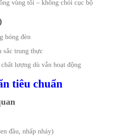
ng vùng tối – không chói cục bộ
)
ng bóng đèn
 sắc trung thực
 chất lượng dù vẫn hoạt động
ẩn tiêu chuẩn
quan
đen đầu, nhấp nháy)