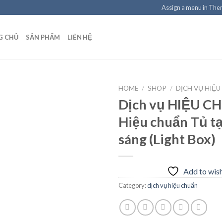
Assign a menu in Th
G CHỦ
SẢN PHẨM
LIÊN HỆ
HOME
/
SHOP
/
DỊCH VỤ HIỆ
Dịch vụ HIỆU C
Hiệu chuẩn Tủ t
Add to
sáng (Light Box)
wishlist
Add to wish
Category:
dịch vụ hiệu chuẩn