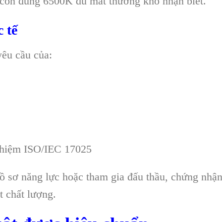
còn đúng 6500K dù mắt thường khó nhận biết.
 tế
yêu cầu của:
ghiệm ISO/IEC 17025
 sơ năng lực hoặc tham gia đấu thầu, chứng nhận
t chất lượng.