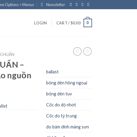
eme Options > Menus
Newsletter
0
LOGIN
CART /
$
0.00
U CHUẨN
HUẨN –
ballast
ạo nguồn
bóng đèn hồng ngoại
bóng đèn tuv
Cốc đo độ nhớt
list
Cốc đo tỷ trọng
đo bám dính màng sơn