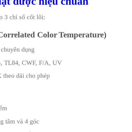
uật được hiệu chuẩn
 3 chỉ số cốt lõi:
Correlated Color Temperature)
 chuyên dụng
5, TL84, CWF, F/A, UV
 theo dải cho phép
iểm
ng tâm và 4 góc