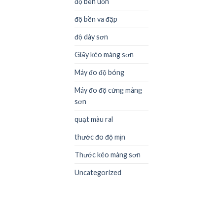
độ bền uốn
độ bền va đập
độ dày sơn
Giấy kéo màng sơn
Máy đo độ bóng
Máy đo độ cứng màng
sơn
quạt màu ral
thước đo độ mịn
Thước kéo màng sơn
Uncategorized