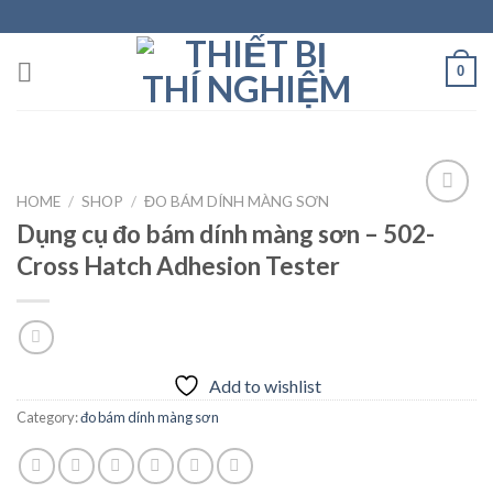
Skip
to
content
0
HOME
/
SHOP
/
ĐO BÁM DÍNH MÀNG SƠN
Dụng cụ đo bám dính màng sơn – 502-
Cross Hatch Adhesion Tester
Add to
wishlist
Add to wishlist
Category:
đo bám dính màng sơn