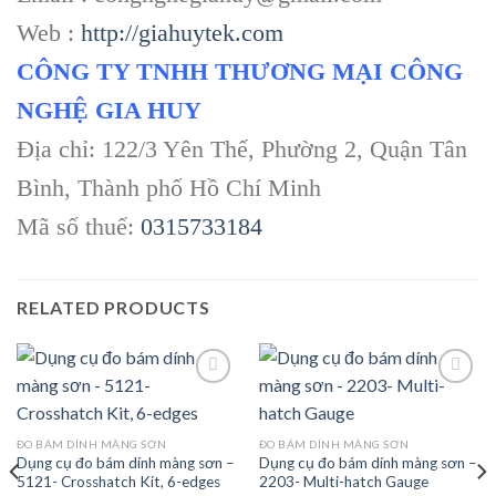
Web :
http://giahuytek.com
CÔNG TY TNHH THƯƠNG MẠI CÔNG
NGHỆ GIA HUY
Địa chỉ: 122/3 Yên Thế, Phường 2, Quận Tân
Bình, Thành phố Hồ Chí Minh
Mã số thuế:
0315733184
RELATED PRODUCTS
Add to
Add to
ĐO BÁM DÍNH MÀNG SƠN
ĐO BÁM DÍNH MÀNG SƠN
wishlist
wishlist
Dụng cụ đo bám dính màng sơn –
Dụng cụ đo bám dính màng sơn –
5121- Crosshatch Kit, 6-edges
2203- Multi-hatch Gauge