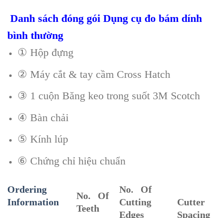
Danh sách đóng gói Dụng cụ đo bám dính
bình thường
① Hộp đựng
② Máy cắt & tay cầm Cross Hatch
③ 1 cuộn Băng keo trong suốt 3M Scotch
④ Bàn chải
⑤ Kính lúp
⑥ Chứng chỉ hiệu chuẩn
Ordering
No. Of
No. Of
Information
Cutting
Cutter
Teeth
Edges
Spacing