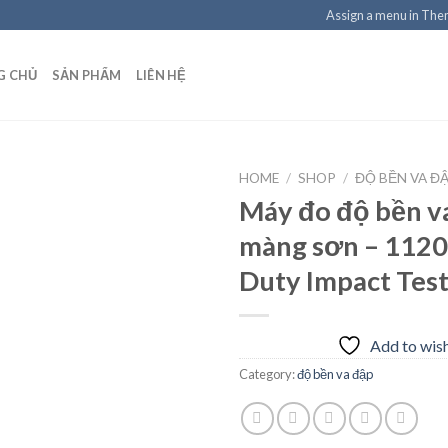
Assign a menu in Th
G CHỦ
SẢN PHẨM
LIÊN HỆ
HOME
/
SHOP
/
ĐỘ BỀN VA Đ
Máy đo độ bền v
màng sơn – 1120
Add to
Duty Impact Tes
wishlist
Add to wish
Category:
độ bền va đập