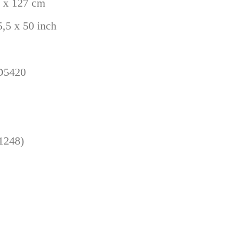
4 x 127 cm
,5 x 50 inch
D5420
(1248)