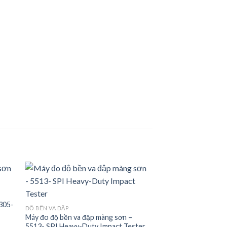
 305-
 to
Add to
ĐỘ BỀN VA ĐẬP
ist
wishlist
Máy đo độ bền va đập màng sơn –
5513- SPI Heavy-Duty Impact Tester