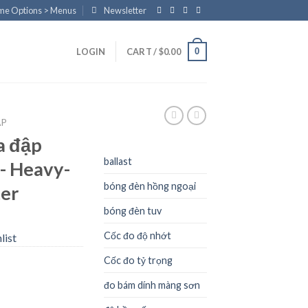
eme Options > Menus
Newsletter
0
LOGIN
CART /
$
0.00
ẬP
a đập
ballast
- Heavy-
bóng đèn hồng ngoại
ter
bóng đèn tuv
Cốc đo độ nhớt
list
Cốc đo tỷ trọng
đo bám dính màng sơn