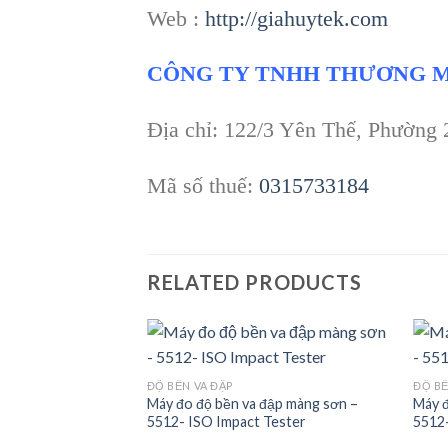
Web :
http://giahuytek.com
CÔNG TY TNHH THƯƠNG M
Địa chỉ: 122/3 Yên Thế, Phường
Mã số thuế:
0315733184
RELATED PRODUCTS
ĐỘ BỀN VA ĐẬP
ĐỘ BỀ
đập màng sơn –
Máy đo độ bền va đập màng sơn –
Máy đ
Add to
Add to
er
5512- ISO Impact Tester
5512-
wishlist
wishlist