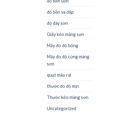
độ bền uốn
độ bền va đập
độ dày sơn
Giấy kéo màng sơn
Máy đo độ bóng
Máy đo độ cứng màng
sơn
quạt màu ral
thước đo độ mịn
Thước kéo màng sơn
Uncategorized