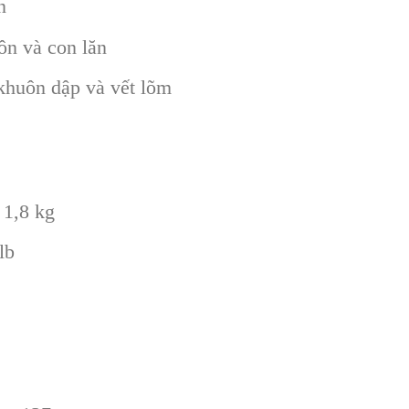
n
ôn và con lăn
 khuôn dập và vết lõm
 1,8 kg
lb