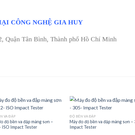
ẠI CÔNG NGHỆ GIA HUY
 2, Quận Tân Bình, Thành phố Hồ Chí Minh
N VA ĐẬP
ĐỘ BỀN VA ĐẬP
o độ bền va đập màng sơn –
Máy đo độ bền va đập màng sơn –
Add to
Add
 ISO Impact Tester
Impact Tester
wishlist
wishl