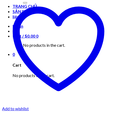
for:
TRANG CHỦ
SẢN PHẨM
liên hệ
Login
Cart /
$
0.00
0
No products in the cart.
0
Cart
No products in the cart.
Add to wishlist