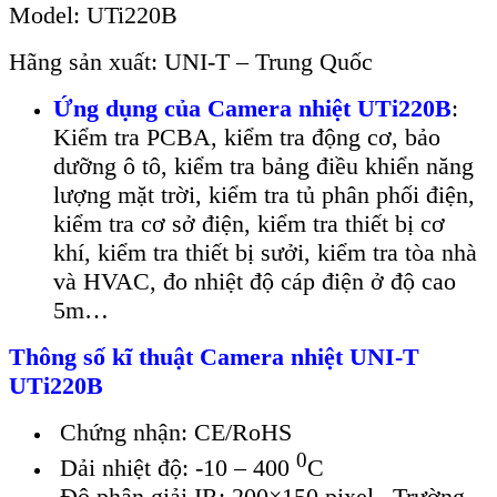
Model: UTi220B
Hãng s
ản xuất: UNI-T
–
Trung Quốc
Ứng dụng của Camera nhiệt UTi220B
:
Kiểm tra PCBA, kiểm tra động cơ, bảo
dưỡng ô tô, kiểm tra bảng điều khiển năng
lượng mặt trời, kiểm tra tủ phân phối điện,
kiểm tra cơ sở điện, kiểm tra thiết bị cơ
khí, kiểm tra thiết bị sưởi, kiểm tra tòa nhà
và HVAC, đo nhiệt độ cáp điện ở độ cao
5m…
Thông s
ố kĩ thuật Camera nhiệt UNI-T
UTi220B
Chứng nhận: CE/RoHS
0
Dải nhiệt độ: -10 – 400
C
Đ
ộ ph
ân gi
ải IR: 200
×150 pixel
– Trư
ờng