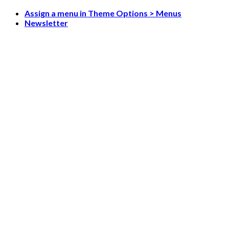
Skip
Assign a menu in Theme Options > Menus
to
Newsletter
content