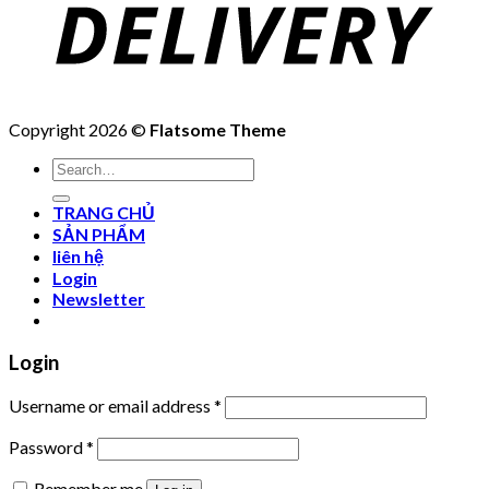
Copyright 2026 ©
Flatsome Theme
Search
for:
TRANG CHỦ
SẢN PHẨM
liên hệ
Login
Newsletter
Login
Username or email address
*
Password
*
Remember me