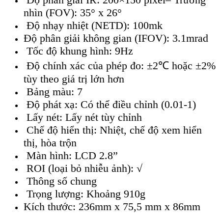
nh
ìn (FOV): 35° x 26°
Đ
ộ nhạy nhiệt (NETD): 100mk
Độ ph
ân gi
ải kh
ông gian (IFOV): 3.1mrad
T
ốc độ khung h
ình: 9Hz
Đ
ộ ch
ính xác c
ủa ph
ép đo: ±2℃ ho
ặc
±2%
tùy theo giá tr
ị lớn hơn
Bảng m
àu: 7
Đ
ộ ph
át x
ạ: C
ó th
ể điều chỉnh (0.01-1)
Lấy n
ét: L
ấy n
ét tùy ch
ỉnh
Chế độ hiển thị: Nhiệt, chế độ xem hiển
thị, h
òa tr
ộn
M
àn hình: LCD 2.8”
ROI (lo
ại bỏ nhiễu ảnh): √
Thông số chung
Trọng lượng: Khoảng 910g
K
ích thư
ớc: 236mm x 75,5 mm x 86mm