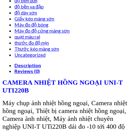
độ bền uốn
độ bền va đập
độ dày sơn
Giấy kéo màng sơn
Máy đo độ bóng
Máy đo độ cứng màng sơn
quạt màu ral
thước đo độ mịn
Thước kéo màng sơn
Uncategorized
Description
Reviews (0)
CAMERA NHI
ỆT
HỒNG NGOẠI
UNI-T
UTI220B
Máy chụp ảnh nhiệt hồng ngoại, Camera nhiệt
hồng ngoại, Thiệt bị camera nhiệt hồng ngoại,
Camera ảnh nhiệt, Máy ảnh nhiệt chuyên
nghiệp UNI-T UTi220B dải đo -10 tới 400 độ