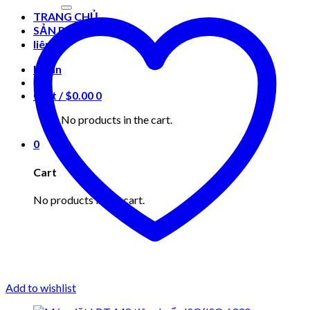
for:
TRANG CHỦ
SẢN PHẨM
liên hệ
Login
Cart /
$
0.00
0
No products in the cart.
0
Cart
No products in the cart.
Add to wishlist