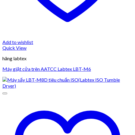
Add to wishlist
Quick View
hãng labtex
Máy giặt cửa trên AATCC Labtex LBT-M6