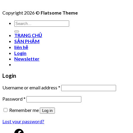
Copyright 2026 ©
Flatsome Theme
Search
for:
TRANG CHỦ
SẢN PHẨM
liên hệ
Login
Newsletter
Login
Username or email address
*
Password
*
Remember me
Log in
Lost your password?