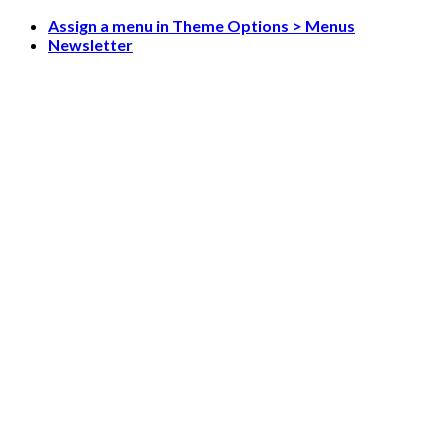
Skip
Assign a menu in Theme Options > Menus
to
Newsletter
content