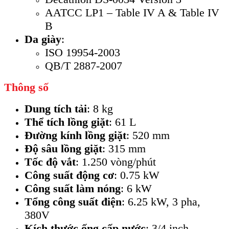
AATCC LP1 – Table IV A & Table IV
B
Da giày
:
ISO 19954-2003
QB/T 2887-2007
Thông số
Dung tích tải
: 8 kg
Thể tích lồng giặt
: 61 L
Đường kính lồng giặt
: 520 mm
Độ sâu lồng giặt
: 315 mm
Tốc độ vắt
: 1.250 vòng/phút
Công suất động cơ
: 0.75 kW
Công suất làm nóng
: 6 kW
Tổng công suất điện
: 6.25 kW, 3 pha,
380V
Kích thước ống cấp nước
: 3/4 inch