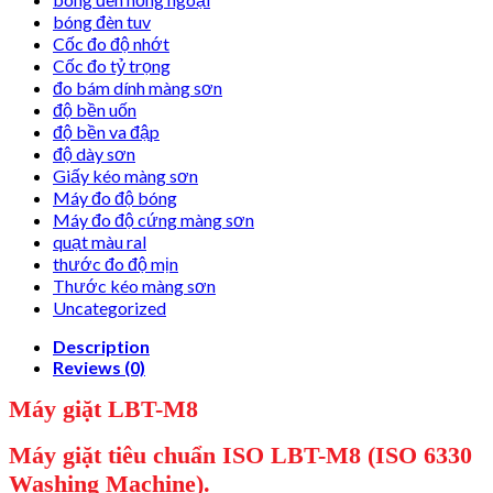
bóng đèn tuv
Cốc đo độ nhớt
Cốc đo tỷ trọng
đo bám dính màng sơn
độ bền uốn
độ bền va đập
độ dày sơn
Giấy kéo màng sơn
Máy đo độ bóng
Máy đo độ cứng màng sơn
quạt màu ral
thước đo độ mịn
Thước kéo màng sơn
Uncategorized
Description
Reviews (0)
Máy giặt LBT-M8
Máy giặt tiêu chuẩn ISO LBT-M8 (ISO 6330
Washing Machine).