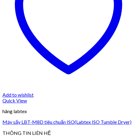
Add to wishlist
Quick View
hãng labtex
Máy sấy LBT-M8D tiêu chuẩn ISO(Labtex ISO Tumble Dryer)
THÔNG TIN LIÊN HỆ