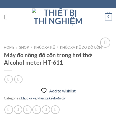
Skip
to
content
0
HOME
/
SHOP
/
KHÚC XẠ KẾ
/
KHÚC XẠ KẾ ĐO ĐỘ CỒN
Máy đo nồng độ cồn trong hơi thở
Alcohol meter HT-611
Add to
wishlist
Add to wishlist
Categories:
khúc xạ kế
,
khúc xạ kế đo độ cồn