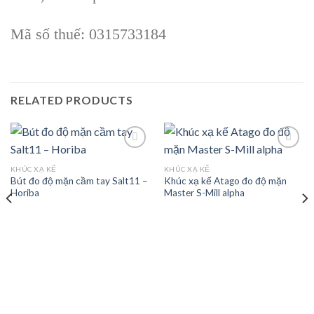
Mã số thuế: 0315733184
RELATED PRODUCTS
KHÚC XẠ KẾ
KHÚC XẠ KẾ
Bút đo độ mặn cầm tay Salt11 –
Khúc xạ kế Atago đo độ mặn
Add to
Add to
Horiba
Master S-Mill alpha
wishlist
wishlist