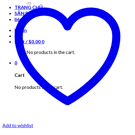
for:
TRANG CHỦ
SẢN PHẨM
liên hệ
Login
Cart /
$
0.00
0
No products in the cart.
0
Cart
No products in the cart.
Add to wishlist