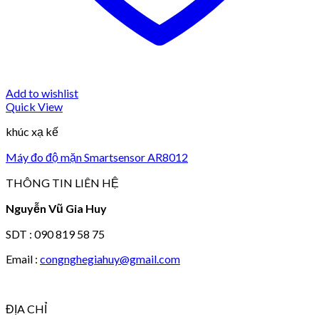
Add to wishlist
Quick View
khúc xạ kế
Máy đo độ mặn Smartsensor AR8012
THÔNG TIN LIÊN HỆ
Nguyễn Vũ Gia Huy
SDT : 090 819 58 75
Email :
congnghegiahuy@gmail.com
ĐỊA CHỈ