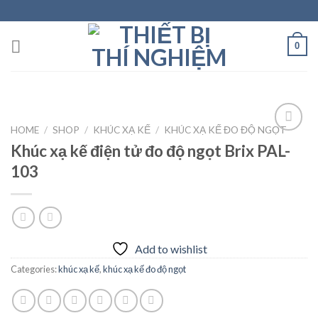
Skip
to
content
0
HOME
/
SHOP
/
KHÚC XẠ KẾ
/
KHÚC XẠ KẾ ĐO ĐỘ NGỌT
Khúc xạ kế điện tử đo độ ngọt Brix PAL-
103
Add to
wishlist
Add to wishlist
Categories:
khúc xạ kế
,
khúc xạ kế đo độ ngọt