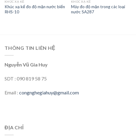
KHÚC XẠ KẾ
KHÚC XẠ KẾ
Khúc xạ kế đo độ mặn nước biển
Máy đo độ mặn trong các loại
Add to
Add to
RHS-10
nước SA287
wishlist
wishlist
THÔNG TIN LIÊN HỆ
Nguyễn Vũ Gia Huy
SDT : 090 819 58 75
Email :
congnghegiahuy@gmail.com
ĐỊA CHỈ