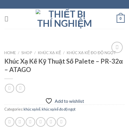
Skip
to
content
0
HOME
/
SHOP
/
KHÚC XẠ KẾ
/
KHÚC XẠ KẾ ĐO ĐỘ NGỌT
Khúc Xạ Kế Kỹ Thuật Số Palete – PR-32α
– ATAGO
Add to
wishlist
Add to wishlist
Categories:
khúc xạ kế
,
khúc xạ kế đo độ ngọt