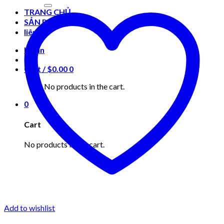
for:
TRANG CHỦ
SẢN PHẨM
liên hệ
Login
Cart /
$
0.00
0
No products in the cart.
0
Cart
No products in the cart.
Add to wishlist