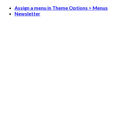
Skip
Assign a menu in Theme Options > Menus
to
Newsletter
content