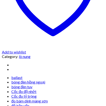
Add to wishlist
Category:
lò nung
ballast
bóng đèn hồng ngoại
bóng đèn tuv
Cốc đo độ nhớt
Cốc đo tỷ trọng
đo bám dính màng sơn
độ bền uốn