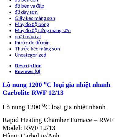
độ bền va đập
độ dày sơn
Giấy kéo màng sơn
Máy đo độ bóng
Máy đo độ cứng màng sơn
quạt màu ral
thước đo độ mịn
Thước kéo màng sơn
Uncategorized
Description
Reviews (0)
o
Lò nung 1200
C loại gia nhiệt nhanh
Carbolite RWF 12/13
o
Lò nung 1200
C loại gia nhiệt nhanh
Rapid Heating Chamber Furnace – RWF
Model: RWF 12/13
Hãng: Carbolite/Anh