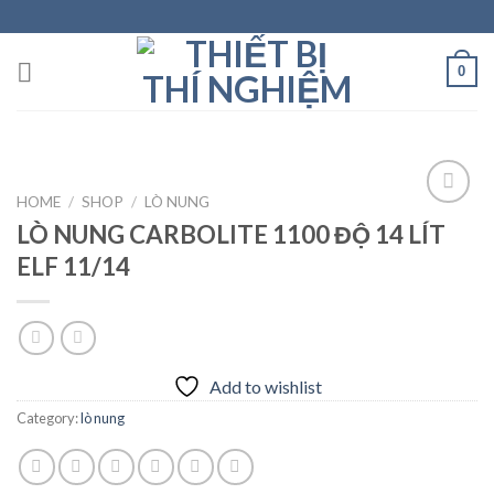
Skip
to
content
0
HOME
/
SHOP
/
LÒ NUNG
LÒ NUNG CARBOLITE 1100 ĐỘ 14 LÍT
ELF 11/14
Add to
wishlist
Add to wishlist
Category:
lò nung