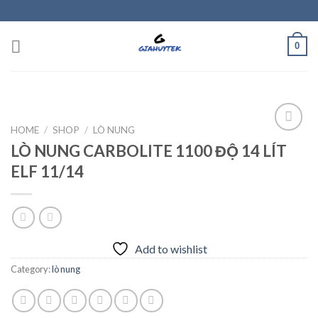
Skip
to
content
0
HOME
/
SHOP
/
LÒ NUNG
LÒ NUNG CARBOLITE 1100 ĐỘ 14 LÍT
ELF 11/14
Add to
wishlist
Add to wishlist
Category:
lò nung