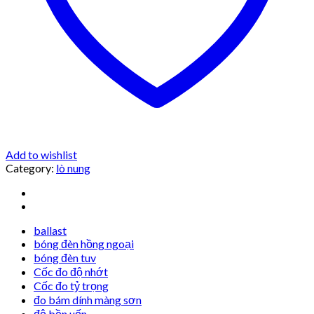
Add to wishlist
Category:
lò nung
ballast
bóng đèn hồng ngoại
bóng đèn tuv
Cốc đo độ nhớt
Cốc đo tỷ trọng
đo bám dính màng sơn
độ bền uốn