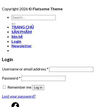
Copyright 2026 ©
Flatsome Theme
Search
for:
TRANG CHỦ
SẢN PHẨM
liên hệ
Login
Newsletter
Login
Username or email address
*
Password
*
Remember me
Log in
Lost your password?