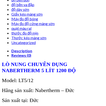
độ bền va đập
độ dày sơn
Giấy kéo màng sơn
Máy đo độ bóng
Máy đo độ cứng màng sơn
quạt màu ral
thước đo độ mịn
Thước kéo màng sơn
Uncategorized
Description
Reviews (0)
LÒ NUNG CHUYÊN DỤNG
NABERTHERM 5 LÍT 1200 ĐỘ
Model: LT5/12
Hãng sản xuất: Nabertherm – Đức
Sản xuất tại: Đức