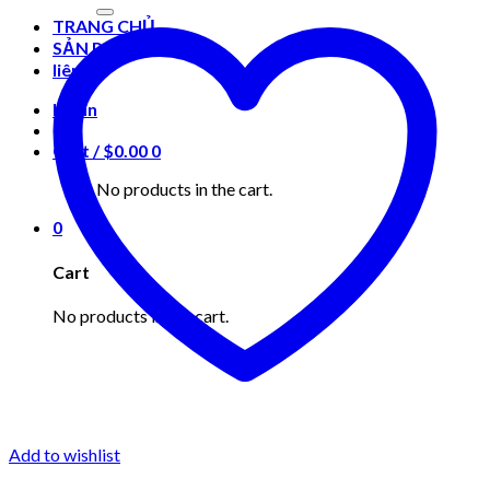
for:
TRANG CHỦ
SẢN PHẨM
liên hệ
Login
Cart /
$
0.00
0
No products in the cart.
0
Cart
No products in the cart.
Add to wishlist