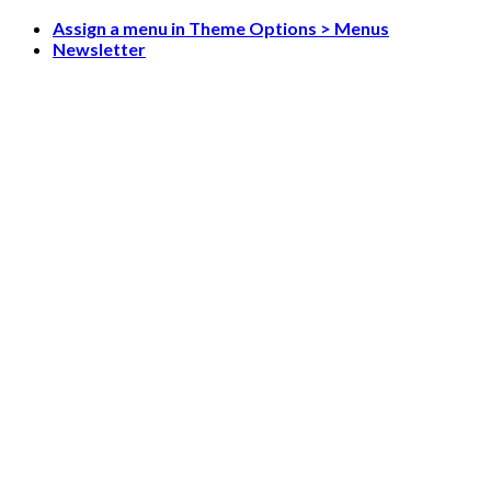
Skip
Assign a menu in Theme Options > Menus
to
Newsletter
content