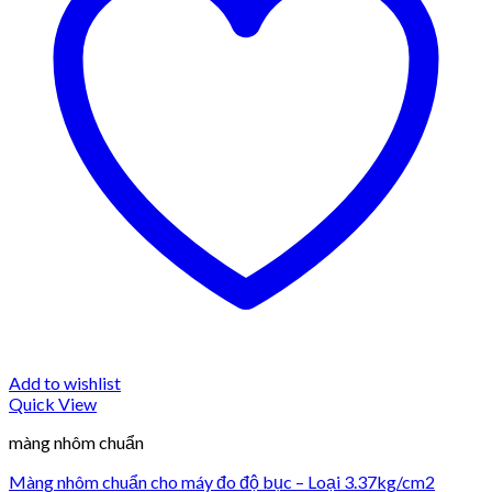
Add to wishlist
Quick View
màng nhôm chuẩn
Màng nhôm chuẩn cho máy đo độ bục – Loại 3.37kg/cm2