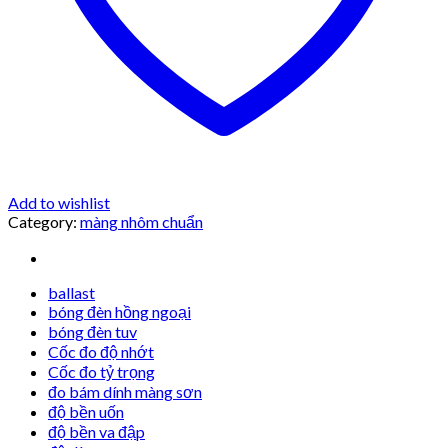
Add to wishlist
Category:
màng nhôm chuẩn
ballast
bóng đèn hồng ngoại
bóng đèn tuv
Cốc đo độ nhớt
Cốc đo tỷ trọng
đo bám dính màng sơn
độ bền uốn
độ bền va đập