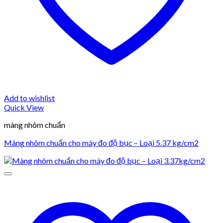
Add to wishlist
Quick View
màng nhôm chuẩn
Màng nhôm chuẩn cho máy đo độ bục – Loại 5.37 kg/cm2