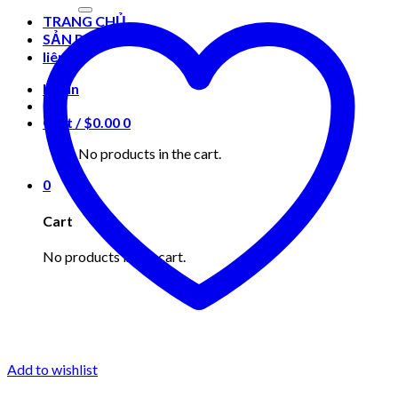
for:
TRANG CHỦ
SẢN PHẨM
liên hệ
Login
Cart /
$
0.00
0
No products in the cart.
0
Cart
No products in the cart.
Add to wishlist