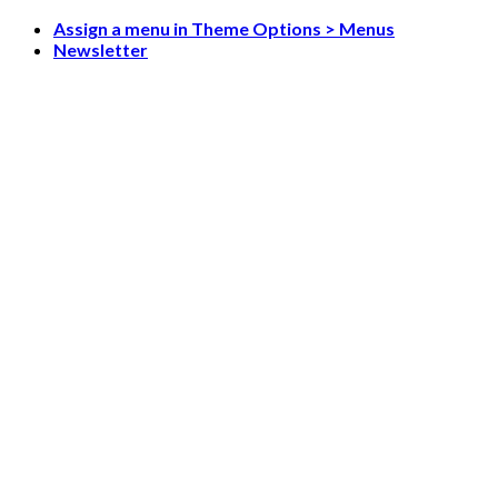
Skip
Assign a menu in Theme Options > Menus
to
Newsletter
content