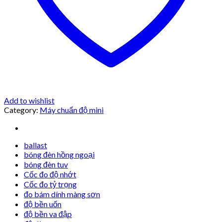
Add to wishlist
Category:
Máy chuẩn độ mini
ballast
bóng đèn hồng ngoại
bóng đèn tuv
Cốc đo độ nhớt
Cốc đo tỷ trọng
đo bám dính màng sơn
độ bền uốn
độ bền va đập