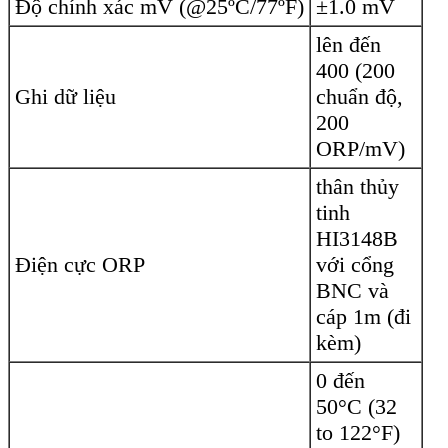
Độ chính xác mV (@25ºC/77ºF)
±1.0 mV
lên đến
400 (200
Ghi dữ liệu
chuẩn độ,
200
ORP/mV)
thân thủy
tinh
HI3148B
Điện cực ORP
với cổng
BNC và
cáp 1m (đi
kèm)
0 đến
50°C (32
to 122°F)