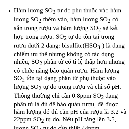
Hàm lượng SO
tự do phụ thuộc vào hàm
2
lượng SO
thêm vào, hàm lượng SO
có
2
2
sẵn trong rượu và hàm lượng SO
sẽ kết
2
hợp trong rượu. SO
tự do tồn tại trong
2
rượu dưới 2 dạng: bisulfite(HSO
-) là dạng
3
chiếm ưu thế nhưng không có tác dụng
nhiều, SO
phân tử có tỉ lệ thấp hơn nhưng
2
có chức năng bảo quản rượu. Hàm lượng
SO
tồn tại dạng phân tử phụ thuộc vào
2
lượng SO
tự do trong rượu và chỉ số pH.
2
Thông thường chỉ cần 0.8ppm SO
dạng
2
phân tử là đủ để bảo quản rượu, để được
hàm lượng đó thì cần pH của rượu là 3.2 và
22ppm SO
tự do. Nếu pH tăng lên 3.5,
2
lượng SO
tự do cần thiết 44ppm.