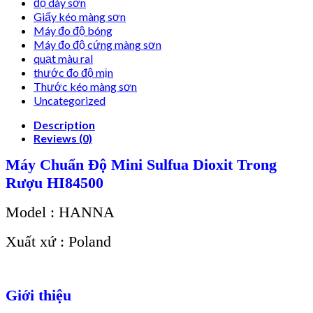
độ dày sơn
Giấy kéo màng sơn
Máy đo độ bóng
Máy đo độ cứng màng sơn
quạt màu ral
thước đo độ mịn
Thước kéo màng sơn
Uncategorized
Description
Reviews (0)
Máy Chuẩn Độ Mini Sulfua Dioxit Trong
Rượu HI84500
Model : HANNA
Xuất xứ : Poland
Giới thiệu