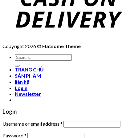
Copyright 2026 ©
Flatsome Theme
Search
for:
TRANG CHỦ
SẢN PHẨM
liên hệ
Login
Newsletter
Login
Username or email address
*
Password
*