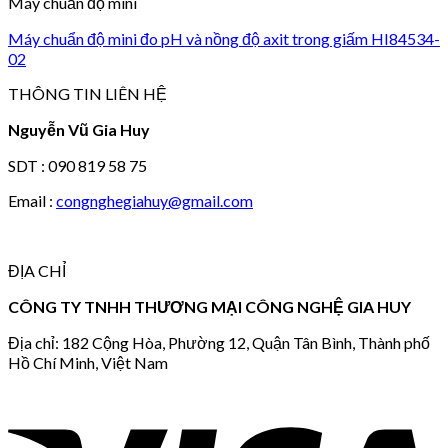
Máy chuẩn độ mini
Máy chuẩn độ mini đo pH và nồng độ axit trong giấm HI84534-
02
THÔNG TIN LIÊN HỆ
Nguyễn Vũ Gia Huy
SDT : 090 819 58 75
Email :
congnghegiahuy@gmail.com
ĐỊA CHỈ
CÔNG TY TNHH THƯƠNG MẠI CÔNG NGHỆ GIA HUY
Địa chỉ: 182 Cộng Hòa, Phường 12, Quận Tân Bình, Thành phố
Hồ Chí Minh, Việt Nam