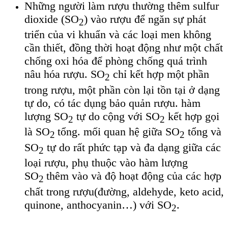
Những người làm rượu thường thêm sulfur
dioxide (SO
) vào rượu để ngăn sự phát
2
triển của vi khuẩn và các loại men không
cần thiết, đồng thời hoạt động như một chất
chống oxi hóa để phòng chống quá trình
nâu hóa rượu. SO
chỉ kết hợp một phần
2
trong rượu, một phần còn lại tồn tại ở dạng
tự do, có tác dụng bảo quản rượu. hàm
lượng SO
tự do cộng với SO
kết hợp gọi
2
2
là SO
tổng. mối quan hệ giữa SO
tổng và
2
2
SO
tự do rất phức tạp và đa dạng giữa các
2
loại rượu, phụ thuộc vào hàm lượng
SO
thêm vào và độ hoạt động của các hợp
2
chất trong rượu(đường, aldehyde, keto acid,
quinone, anthocyanin…) với SO
.
2