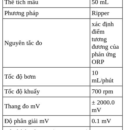
Thể tích mẫu
50 mL
Phương pháp
Ripper
xác định
điểm
tương
Nguyên tắc đo
đương của
phản ứng
ORP
10
Tốc độ bơm
mL/phút
Tốc độ khuấy
700 rpm
± 2000.0
Thang đo mV
mV
Độ phân giải mV
0.1 mV