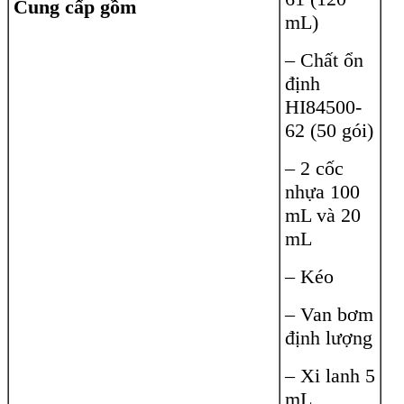
Cung cấp gồm
mL)
– Chất ổn
định
HI84500-
62 (50 gói)
– 2 cốc
nhựa 100
mL và 20
mL
– Kéo
– Van bơm
định lượng
– Xi lanh 5
mL