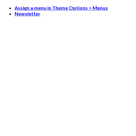
Skip
Assign a menu in Theme Options > Menus
to
Newsletter
content