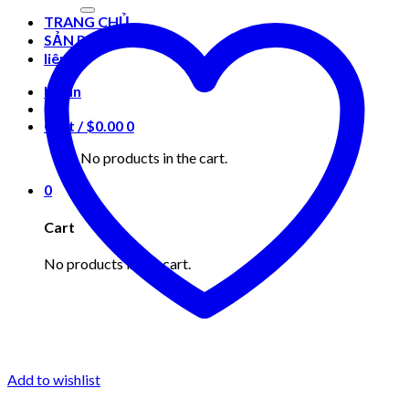
for:
TRANG CHỦ
SẢN PHẨM
liên hệ
Login
Cart /
$
0.00
0
No products in the cart.
0
Cart
No products in the cart.
Add to wishlist