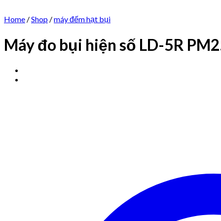
Home
/
Shop
/
máy đếm hạt bụi
Máy đo bụi hiện số LD-5R PM2.