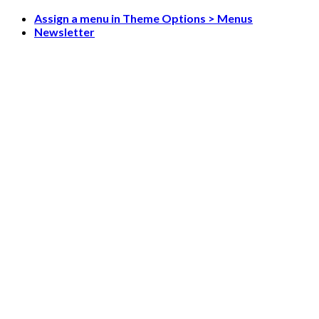
Skip
Assign a menu in Theme Options > Menus
to
Newsletter
content