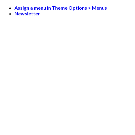
Skip
Assign a menu in Theme Options > Menus
to
Newsletter
content