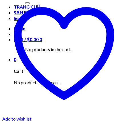
for:
TRANG CHỦ
SẢN PHẨM
liên hệ
Login
Cart /
$
0.00
0
No products in the cart.
0
Cart
No products in the cart.
Add to wishlist