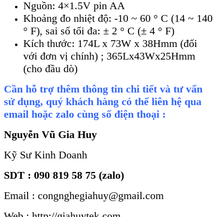
Nguồn: 4×1.5V pin AA
Khoảng đo nhiệt độ: -10 ~ 60 ° C (14 ~ 140
° F), sai số tối đa: ± 2 ° C (± 4 ° F)
Kích thước: 174L x 73W x 38Hmm (đối
với đơn vị chính) ; 365Lx43Wx25Hmm
(cho đầu dò)
Cần hỗ trợ thêm thông tin chi tiết và tư vấn
sử dụng, quý khách hàng có thể liên hệ qua
email hoặc zalo cùng số điện thoại :
Nguyễn Vũ Gia Huy
Kỹ Sư Kinh Doanh
SDT : 090 819 58 75 (zalo)
Email : congnghegiahuy@gmail.com
Web : http://giahuytek.com