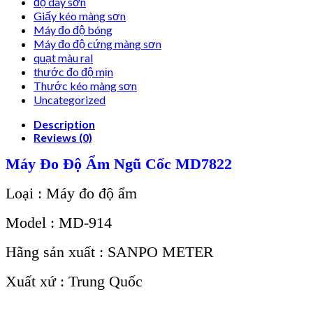
độ dày sơn
Giấy kéo màng sơn
Máy đo độ bóng
Máy đo độ cứng màng sơn
quạt màu ral
thước đo độ mịn
Thước kéo màng sơn
Uncategorized
Description
Reviews (0)
Máy Đo Độ Ẩm Ngũ Cốc MD7822
Loại : Máy đo độ ẩm
Model : MD-914
Hãng sản xuất : SANPO METER
Xuất xứ : Trung Quốc