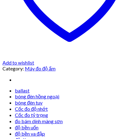
Add to wishlist
Category:
Máy đo độ ẩm
ballast
bóng đèn hồng ngoại
bóng đèn tuv
Cốc đo độ nhớt
Cốc đo tỷ trọng
đo bám dính màng sơn
độ bền uốn
độ bền va đập