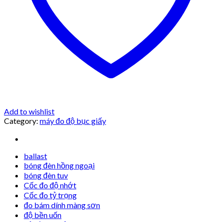
Add to wishlist
Category:
máy đo độ bục giấy
ballast
bóng đèn hồng ngoại
bóng đèn tuv
Cốc đo độ nhớt
Cốc đo tỷ trọng
đo bám dính màng sơn
độ bền uốn