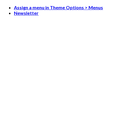
Skip
Assign a menu in Theme Options > Menus
to
Newsletter
content