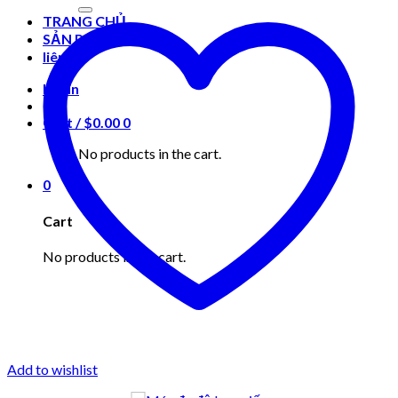
for:
TRANG CHỦ
SẢN PHẨM
liên hệ
Login
Cart /
$
0.00
0
No products in the cart.
0
Cart
No products in the cart.
Add to wishlist