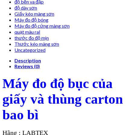
độ bền va đập
độ dày sơn
Giấy kéo màng sơn
Máy đo độ bóng
Máy đo độ cứng màng sơn
quạt màu ral
thước đo độ mịn
Thước kéo màng sơn
Uncategorized
Description
Reviews (0)
Máy đo độ bục của
giấy và thùng carton
bao bì
Hãng : LABTEX