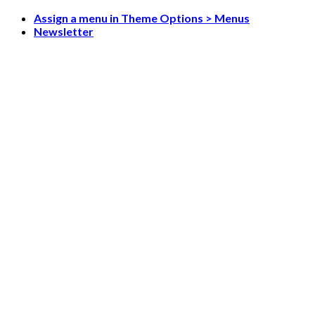
Skip
Assign a menu in Theme Options > Menus
to
Newsletter
content