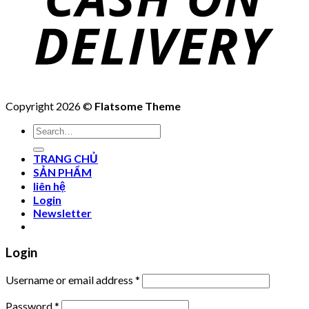
Copyright 2026 ©
Flatsome Theme
Search
for:
TRANG CHỦ
SẢN PHẨM
liên hệ
Login
Newsletter
Login
Username or email address
*
Password
*