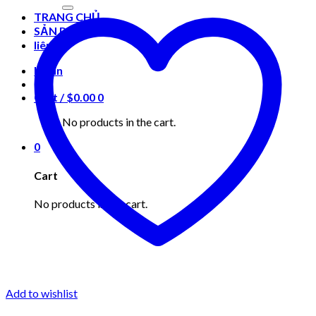
for:
TRANG CHỦ
SẢN PHẨM
liên hệ
Login
Cart /
$
0.00
0
No products in the cart.
0
Cart
No products in the cart.
Add to wishlist