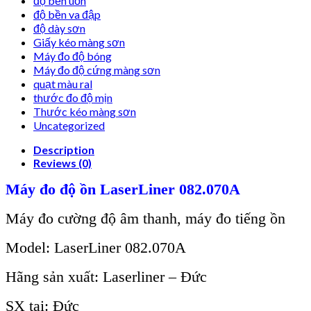
độ bền uốn
độ bền va đập
độ dày sơn
Giấy kéo màng sơn
Máy đo độ bóng
Máy đo độ cứng màng sơn
quạt màu ral
thước đo độ mịn
Thước kéo màng sơn
Uncategorized
Description
Reviews (0)
Máy đo độ ồn LaserLiner 082.070A
Máy đo cường độ âm thanh, máy đo tiếng ồn
Model: LaserLiner 082.070A
Hã
ng
sả
n
xuấ
t: Laserliner –
Đứ
c
SX tại: Đức