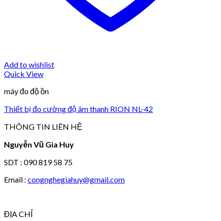
Add to wishlist
Quick View
máy đo độ ồn
Thiết bị đo cường độ âm thanh RION NL-42
THÔNG TIN LIÊN HỆ
Nguyễn Vũ Gia Huy
SDT : 090 819 58 75
Email :
congnghegiahuy@gmail.com
ĐỊA CHỈ