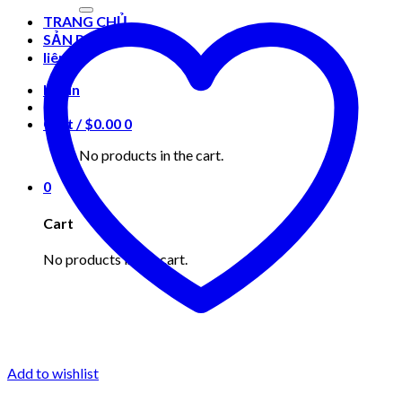
for:
TRANG CHỦ
SẢN PHẨM
liên hệ
Login
Cart /
$
0.00
0
No products in the cart.
0
Cart
No products in the cart.
Add to wishlist