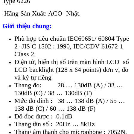
Type 6226
Hãng Sản Xuất: ACO- Nhật.
Giới thiệu chung:
Phù hợp tiêu chuẩn IEC60651/ 60804 Type
2- JIS C 1502 : 1990, IEC/CDV 61672-1
Class 2
Điện tử, hiển thị số trên màn hình LCD số
LCD backlight (128 x 64 points) đơn vị đo
và ký tự riêng
Thang đo: 28 … 130dB (A) / 33 …
130dB (C) / 38 … 130dB (F)
Mức đo đỉnh : 38 … 138 dB (A) / 55 …
138 dB (C) / 60 … 138 dB (F)
Độ đọc được : 0.1dB
Thang tần số : 20Hz … 8kHz
Thang âm thanh cho microphone : 7052N,