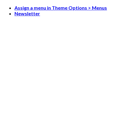
Skip
Assign a menu in Theme Options > Menus
to
Newsletter
content