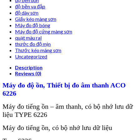
độ bền uốn
độ bền va đập
độ dày sơn
Giấy kéo màng sơn
Máy đo độ bóng
Máy đo độ cứng màng sơn
quạt màu ral
thước đo độ mịn
Thước kéo màng sơn
Uncategorized
Description
Reviews (0)
Máy đo độ ồn, Thiết bị đo âm thanh ACO
6226
Máy đo tiếng ồn – âm thanh, có bộ nhớ lưu dữ
liệu TYPE 6226
Máy đo tiếng ồn, có bộ nhớ lưu dữ liệu