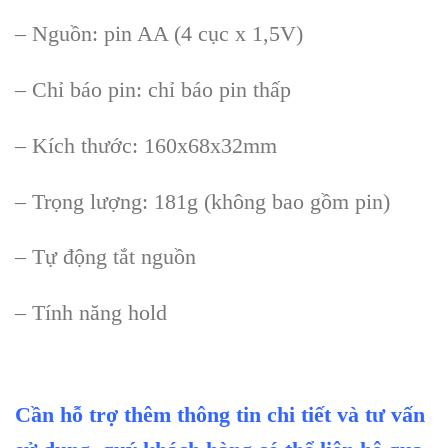
– Nguồn: pin AA (4 cục x 1,5V)
– Chỉ b
áo pin: ch
ỉ b
áo pin th
ấp
– K
ích thư
ớc: 160x68x32mm
– Trọng lượng: 181g (kh
ông bao g
ồm pin)
– Tự động tắt nguồn
– T
ính năng hold
Cần hỗ trợ thêm thông tin chi tiết và tư vấn