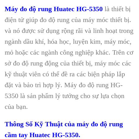
Máy đo đ
ộ rung Huatec HG-5350
l
à thi
ết bị
điện tử gi
úp đo đ
ộ rung của m
áy móc thi
ết bị.
v
à nó đư
ợc sử dụng rộng r
ãi và linh ho
ạt trong
ng
ành d
ầu kh
í, hóa h
ọc, luyện kim, m
áy móc,
m
ỏ hoặc c
ác ngành công nghi
ệp kh
ác. Trên cơ
s
ở đo độ rung động của thiết bị, m
áy móc các
k
ỹ thuật vi
ên có th
ể đề ra c
ác bi
ện ph
áp l
ắp
đặt v
à b
ảo tr
ì h
ợp l
ý. Máy đo đ
ộ rung HG-
5350 l
à s
ản phẩm l
ý tư
ởng cho sự lựa chọn
của bạn.
Th
ông S
ố Kỹ Thuật của m
áy đo đ
ộ rung
cầm tay Huatec HG-5350.