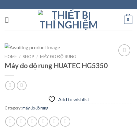
Skip
to
content
0
HOME
/
SHOP
/
MÁY ĐO ĐỘ RUNG
Máy đo độ rung HUATEC HG5350
Add to
wishlist
Add to wishlist
Category:
máy đo độ rung