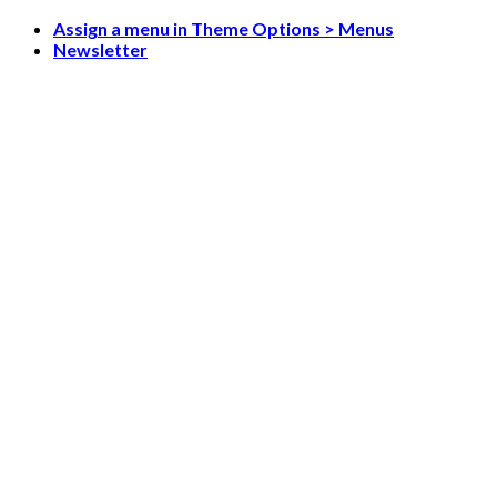
Skip
Assign a menu in Theme Options > Menus
to
Newsletter
content