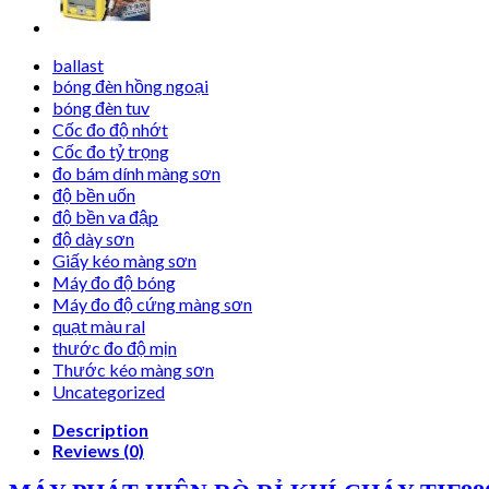
ballast
bóng đèn hồng ngoại
bóng đèn tuv
Cốc đo độ nhớt
Cốc đo tỷ trọng
đo bám dính màng sơn
độ bền uốn
độ bền va đập
độ dày sơn
Giấy kéo màng sơn
Máy đo độ bóng
Máy đo độ cứng màng sơn
quạt màu ral
thước đo độ mịn
Thước kéo màng sơn
Uncategorized
Description
Reviews (0)