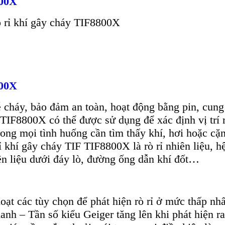
00X
ò rỉ khí gây cháy TIF8800X
00X
áy, bảo đảm an toàn, hoạt động bằng pin, cung cấ
TIF8800X có thể được sử dụng để xác định vị trí r
ng mọi tình huống cần tìm thấy khí, hơi hoặc cặn
 khí gây cháy TIF TIF8800X là rò rỉ nhiên liệu, h
ên liệu dưới đáy lò, đường ống dẫn khí đốt…
ạt các tùy chọn để phát hiện rò rỉ ở mức thấp nh
h – Tần số kiểu Geiger tăng lên khi phát hiện ra 