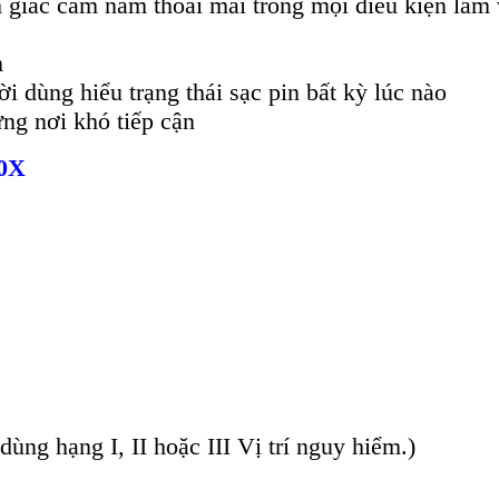
 giác cầm nắm thoải mái trong mọi điều kiện làm 
m
i dùng hiểu trạng thái sạc pin bất kỳ lúc nào
ng nơi khó tiếp cận
00X
ng hạng I, II hoặc III Vị trí nguy hiểm.)