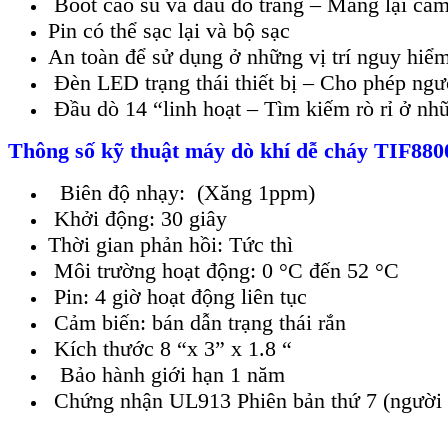
Boot cao su và đầu dò tráng – Mang lại cảm
Pin có thể sạc lại và bộ sạc
An toàn để sử dụng ở những vị trí nguy hiể
Đèn LED trạng thái thiết bị – Cho phép ngườ
Đầu dò 14 “linh hoạt – Tìm kiếm rò rỉ ở nhữ
Thông số kỹ thuật máy dò khí dễ cháy TIF88
Biên độ nhạy: (Xăng 1ppm)
Khởi động: 30 giây
Thời gian phản hồi: Tức thì
Môi trường hoạt động: 0 °C đến 52 °C
Pin: 4 giờ hoạt động liên tục
Cảm biến: bán dẫn trạng thái rắn
Kích thước 8 “x 3” x 1.8 “
Bảo hành giới hạn 1 năm
Chứng nhận UL913 Phiên bản thứ 7 (người dù