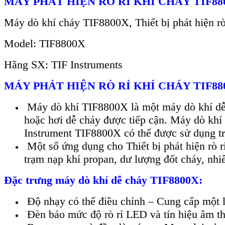
MÁY PHÁT HIỆN RÒ RỈ KHÍ CHÁY TIF88
Máy dò khí cháy TIF8800X, Thiết bị phát hiện r
Model: TIF8800X
Hãng SX: TIF Instruments
MÁY PHÁT HIỆN RÒ RỈ KHÍ CHÁY TIF88
Máy dò khí TIF8800X là một máy dò khí dễ ch
hoặc hơi dễ cháy được tiếp cận. Máy dò khí 
Instrument TIF8800X có thể được sử dụng tro
Một số ứng dụng cho Thiết bị phát hiện rò rỉ
trạm nạp khí propan, dư lượng đốt cháy, nhi
Đặc trưng máy dò khí dễ cháy TIF8800X:
Độ nhạy có thể điều chỉnh – Cung cấp một lo
Đèn báo mức độ rò rỉ LED và tín hiệu âm than