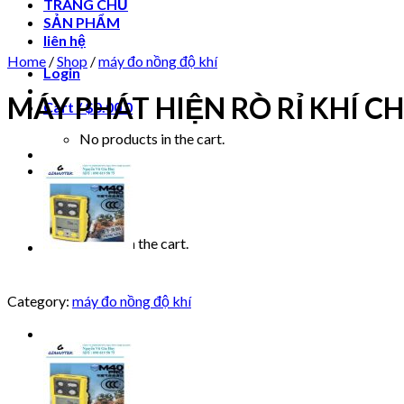
TRANG CHỦ
SẢN PHẨM
liên hệ
Home
/
Shop
/
máy đo nồng độ khí
Login
MÁY PHÁT HIỆN RÒ RỈ KHÍ C
Cart /
$
0.00
0
No products in the cart.
0
Cart
No products in the cart.
Category:
máy đo nồng độ khí