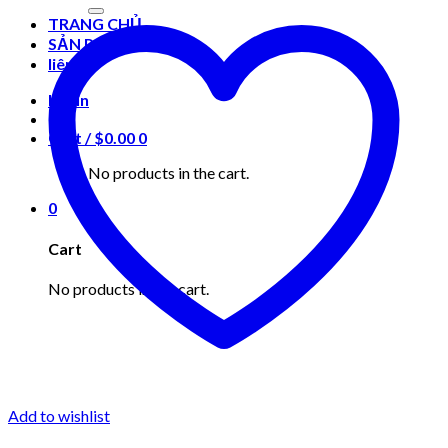
for:
TRANG CHỦ
SẢN PHẨM
liên hệ
Login
Cart /
$
0.00
0
No products in the cart.
0
Cart
No products in the cart.
Add to wishlist