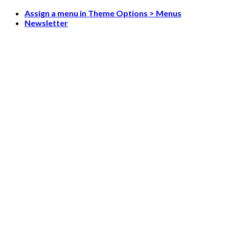
Skip
Assign a menu in Theme Options > Menus
to
Newsletter
content