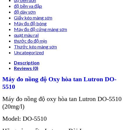
độ bền uốn
độ bền va đập
độ dày sơn
Giấy kéo màng sơn
Máy đo độ bóng
Máy đo độ cứng màng sơn
quạt màu ral
thước đo độ mịn
Thước kéo màng sơn
Uncategorized
Description
Reviews (0)
Máy đo nồng độ Oxy hòa tan Lutron DO-
5510
Máy đo nồng độ oxy hòa tan Lutron DO-5510
(20mg/l)
Model: DO-5510