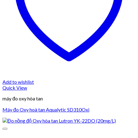
Add to wishlist
Quick View
máy đo oxy hòa tan
Máy đo Oxy hoà tan Aqualytic SD310Oxi