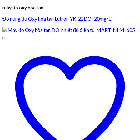
máy đo oxy hòa tan
Đo nồng độ Oxy hòa tan Lutron YK-22DO (20mg/L)