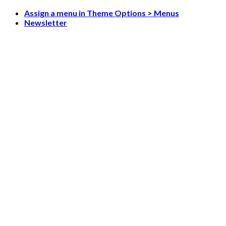
Skip
Assign a menu in Theme Options > Menus
to
Newsletter
content