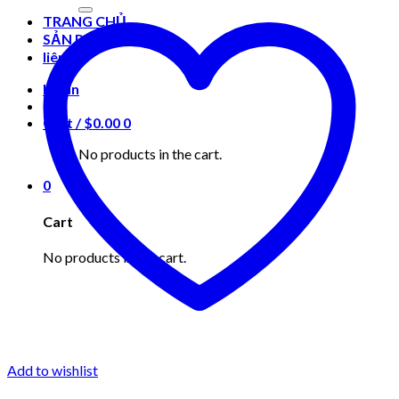
for:
TRANG CHỦ
SẢN PHẨM
liên hệ
Login
Cart /
$
0.00
0
No products in the cart.
0
Cart
No products in the cart.
Add to wishlist