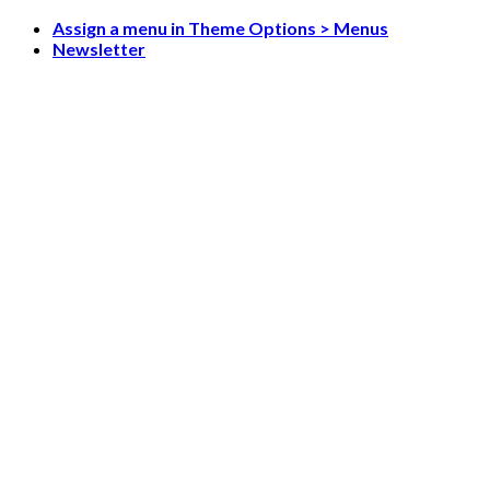
Skip
Assign a menu in Theme Options > Menus
to
Newsletter
content