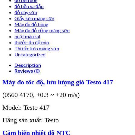
độ bền uốn
độ bền va đập
độ dày sơn
Giấy kéo màng sơn
Máy đo độ bóng
Máy đo độ cứng màng sơn
quạt màu ral
thước đo độ mịn
Thước kéo màng sơn
Uncategorized
Description
Reviews (0)
Máy đo tốc độ, lưu lượng gió Testo 417
(0560 4170, +0.3 ~ +20 m/s)
Model: Testo 417
Hãng sản xuất: Testo
Cảm biến nhiệt độ NTC