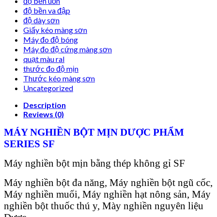
độ bền uốn
độ bền va đập
độ dày sơn
Giấy kéo màng sơn
Máy đo độ bóng
Máy đo độ cứng màng sơn
quạt màu ral
thước đo độ mịn
Thước kéo màng sơn
Uncategorized
Description
Reviews (0)
MÁY NGHIỀN BỘT MỊN DƯỢC PHẨM
SERIES SF
Máy nghiền bột mịn bằng thép không gỉ SF
Máy nghiền bột đa năng, Máy nghiền bột ngũ cốc,
Máy nghiền muối, Máy nghiền hạt nông sản, Máy
nghiền bột thuốc thú y, Mày nghiền nguyên liệu