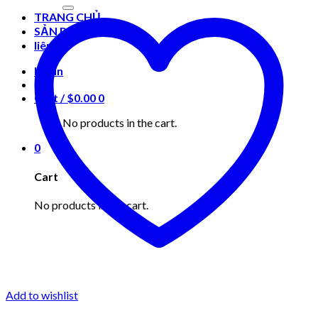
for:
TRANG CHỦ
SẢN PHẨM
liên hệ
Login
Cart /
$
0.00
0
No products in the cart.
0
Cart
No products in the cart.
Add to wishlist