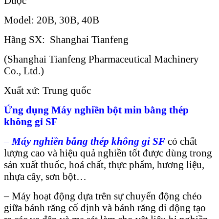
Dược
Model: 20B, 30B, 40B
Hãng SX: Shanghai Tianfeng
(Shanghai Tianfeng Pharmaceutical Machinery
Co., Ltd.)
Xuất xứ: Trung quốc
Ứng dụng Máy nghiền bột min bằng thép
không gỉ SF
–
Máy nghi
ề
n b
ằ
ng thép không g
ỉ
SF
có ch
ất
lượ
ng cao và hi
ệ
u qu
ả
nghi
ề
n t
ốt đượ
c dùng trong
s
ả
n xu
ấ
t thu
ố
c, hoá ch
ấ
t, th
ự
c ph
ẩm, hương liệ
u,
nh
ựa cây, sơn bộ
t…
– Máy ho
ạ
t đ
ộ
ng d
ự
a trên s
ự
chuy
ể
n đ
ộ
ng chéo
gi
ữ
a bánh răng c
ố
đ
ịnh và bánh răng di độ
ng t
ạ
o