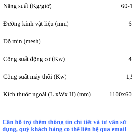
Năng su
ấ
t (Kg/gi
ờ
)
60-
Đường kính vật liệu (mm)
6
Đ
ộ
m
ị
n (mesh)
Công suất động cơ (Kw)
4
Công su
ấ
t máy th
ổ
i (Kw)
1,
Kích thước ngoài (
L
x
W
x
H
) (mm)
1100x60
Cần hỗ trợ thêm thông tin chi tiết và tư vấn sử
dụng, quý khách hàng có thể liên hệ qua email