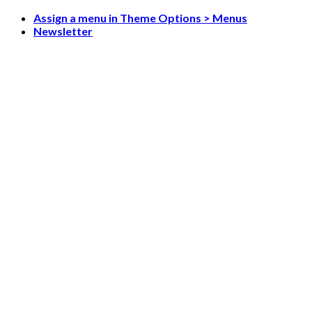
Skip
Assign a menu in Theme Options > Menus
to
Newsletter
content