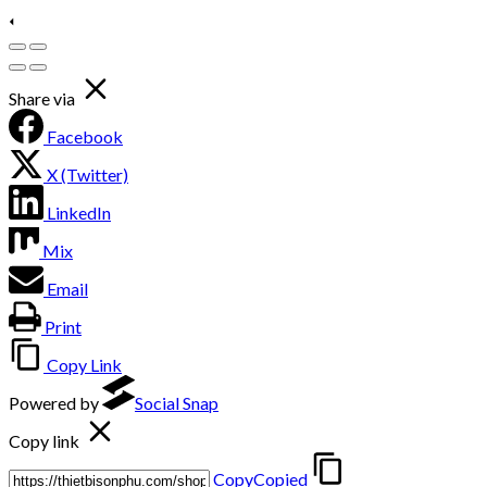
Share via
Facebook
X (Twitter)
LinkedIn
Mix
Email
Print
Copy Link
Powered by
Social Snap
Copy link
Copy
Copied