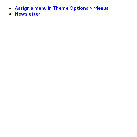
Skip
Assign a menu in Theme Options > Menus
to
Newsletter
content