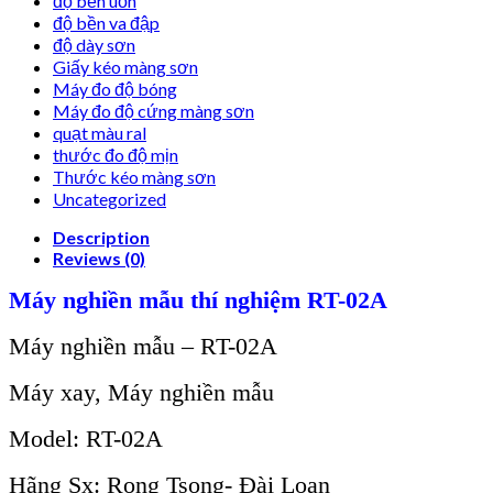
độ bền uốn
độ bền va đập
độ dày sơn
Giấy kéo màng sơn
Máy đo độ bóng
Máy đo độ cứng màng sơn
quạt màu ral
thước đo độ mịn
Thước kéo màng sơn
Uncategorized
Description
Reviews (0)
Máy nghiền mẫu thí nghiệm RT-02A
Máy nghiền mẫu – RT-02A
Máy xay, Máy nghiền mẫu
Model: RT-02A
Hãng Sx: Rong Tsong- Đài Loan