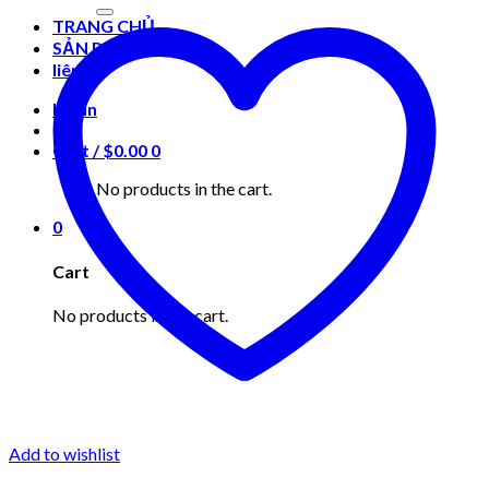
for:
TRANG CHỦ
SẢN PHẨM
liên hệ
Login
Cart /
$
0.00
0
No products in the cart.
0
Cart
No products in the cart.
Add to wishlist