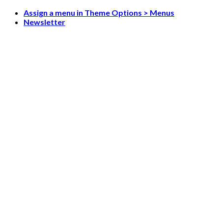
Skip
Assign a menu in Theme Options > Menus
to
Newsletter
content