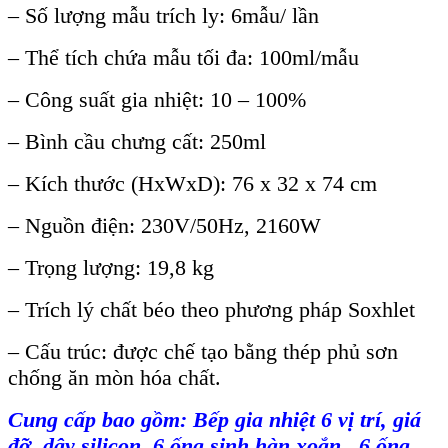
– Số lượng mẫu trích ly: 6mẫu/ lần
– Thể tích chứa mẫu tối đa: 100ml/mẫu
– Công suất gia nhiệt: 10 – 100%
– Bình cầu chưng cất: 250ml
– Kích thước (HxWxD): 76 x 32 x 74 cm
– Nguồn điện: 230V/50Hz, 2160W
– Trọng lượng: 19,8 kg
– Trích lý chất béo theo phương pháp Soxhlet
– Cấu trúc: được chế tạo bằng thép phủ sơn
chống ăn mòn hóa chất.
Cung cấp bao gồm:
Bếp gia nhiệt 6 vị tr
í, giá
đ
ỡ, d
ây silicon, 6
ống sinh h
àn xo
ắn , 6 ống