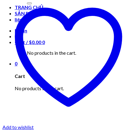
for:
TRANG CHỦ
SẢN PHẨM
liên hệ
Login
Cart /
$
0.00
0
No products in the cart.
0
Cart
No products in the cart.
Add to wishlist