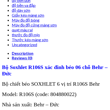
độ bền uốn
độ bền va đập
độ dày sơn
Giấy kéo màng sơn
Máy đo độ bóng
Máy đo độ cứng màng sơn
quạt màu ral
thước đo độ mịn
Thước kéo màng sơn
Uncategorized
Description
Reviews (0)
B
ộ Soxhlet R106S x
ác đinh béo 06 ch
ỗ Behr –
Đức
Bộ chiết béo SOXHLET 6 vị trí R106S Behr
Model: R106S (code: 804880022)
Nh
à s
ản xuất: Behr – Đức