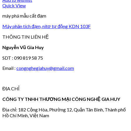
Quick View
máy phá mẫu cất đạm
Máy phân tích đạm, nitơ tự động KDN 103F
THÔNG TIN LIÊN HỆ
Nguyễn Vũ Gia Huy
SDT : 090 819 58 75
Email :
congnghegiahuy@gmail.com
ĐỊA CHỈ
CÔNG TY TNHH THƯƠNG MẠI CÔNG NGHỆ GIA HUY
Địa chỉ: 182 Cộng Hòa, Phường 12, Quận Tân Bình, Thành phố
Hồ Chí Minh, Việt Nam