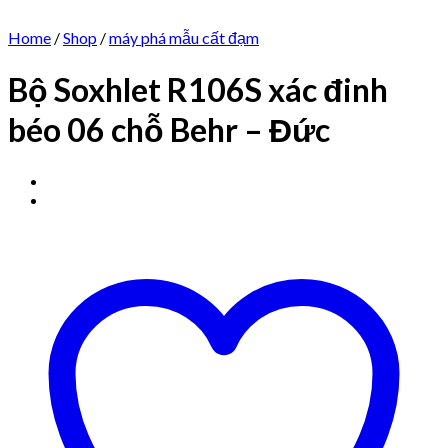
Home
/
Shop
/
máy phá mẫu cất đạm
Bộ Soxhlet R106S xác đinh
béo 06 chỗ Behr – Đức