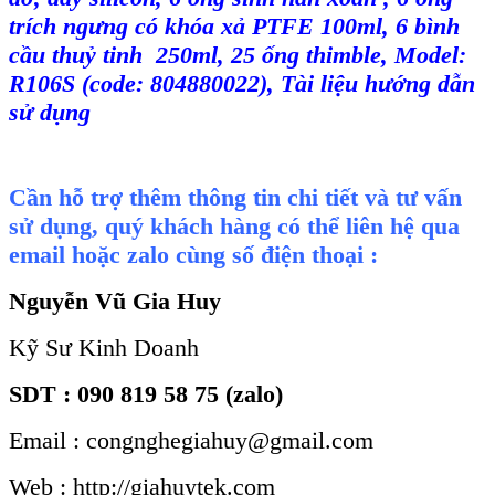
tr
ích ngưng có khóa x
ả PTFE 100ml, 6 b
ình
c
ầu thuỷ tinh 250ml, 25 ống thimble, Model:
R106S (code: 804880022)
,
T
ài li
ệu hướng dẫn
sử dụng
Cần hỗ trợ thêm thông tin chi tiết và tư vấn
sử dụng, quý khách hàng có thể liên hệ qua
email hoặc zalo cùng số điện thoại :
Nguyễn Vũ Gia Huy
Kỹ Sư Kinh Doanh
SDT : 090 819 58 75 (zalo)
Email : congnghegiahuy@gmail.com
Web : http://giahuytek.com