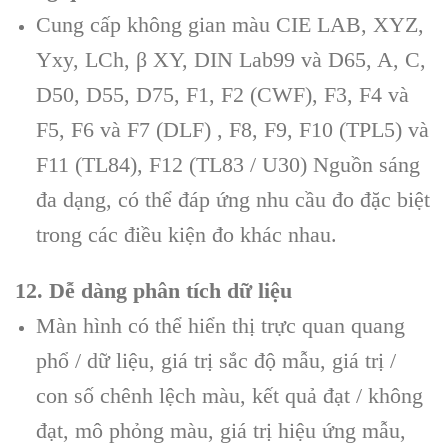
Cung cấp không gian màu CIE LAB, XYZ,
Yxy, LCh, β XY, DIN Lab99 và D65, A, C,
D50, D55, D75, F1, F2 (CWF), F3, F4 và
F5, F6 và F7 (DLF) , F8, F9, F10 (TPL5) và
F11 (TL84), F12 (TL83 / U30) Nguồn sáng
đa dạng, có thể đáp ứng nhu cầu đo đặc biệt
trong các điều kiện đo khác nhau.
12. Dễ dàng phân tích dữ liệu
Màn hình có thể hiển thị trực quan quang
phổ / dữ liệu, giá trị sắc độ mẫu, giá trị /
con số chênh lệch màu, kết quả đạt / không
đạt, mô phỏng màu, giá trị hiệu ứng mẫu,