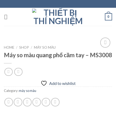
Skip
to
content
0
HOME
/
SHOP
/
MÁY SO MÀU
Máy so màu quang phổ cầm tay – MS3008
Add to
wishlist
Add to wishlist
Category:
máy so màu