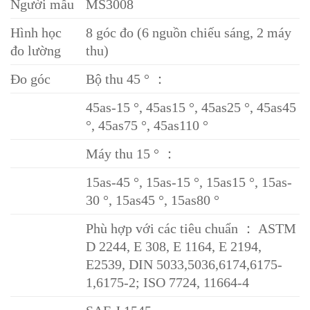
Người mẫu
MS3008
Hình học
8 góc đo (6 nguồn chiếu sáng, 2 máy
đo lường
thu)
Đo góc
Bộ thu 45 ° ：
45as-15 °, 45as15 °, 45as25 °, 45as45
°, 45as75 °, 45as110 °
Máy thu 15 ° ：
15as-45 °, 15as-15 °, 15as15 °, 15as-
30 °, 15as45 °, 15as80 °
Phù hợp với các tiêu chuẩn ： ASTM
D 2244, E 308, E 1164, E 2194,
E2539, DIN 5033,5036,6174,6175-
1,6175-2; ISO 7724, 11664-4