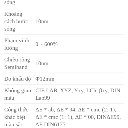
sóng
Khoảng
cách bước
10nm
sóng
Phạm vi đo
0 ~ 600%
lường
Chiều rộng
10nm
Semiband
Đo khẩu độ
Φ12mm
Không gian
CIE LAB, XYZ, Yxy, LCh, βxy, DIN
màu
Lab99
Công thức
ΔE * ab, ΔE * 94, ΔE * cmc (2: 1),
khác biệt
ΔE * cmc (1: 1), ΔE * 00, DINΔE99,
màu sắc
ΔE DIN6175