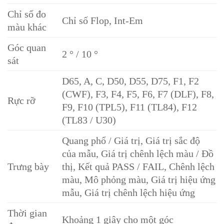
Chỉ số đo
Chỉ số Flop, Int-Em
màu khác
Góc quan
2 ° / 10 °
sát
D65, A, C, D50, D55, D75, F1, F2
(CWF), F3, F4, F5, F6, F7 (DLF), F8,
Rực rỡ
F9, F10 (TPL5), F11 (TL84), F12
(TL83 / U30)
Quang phổ / Giá trị, Giá trị sắc độ
của mẫu, Giá trị chênh lệch màu / Đồ
Trưng bày
thị, Kết quả PASS / FAIL, Chênh lệch
màu, Mô phỏng màu, Giá trị hiệu ứng
mẫu, Giá trị chênh lệch hiệu ứng
Thời gian
Khoảng 1 giây cho một góc