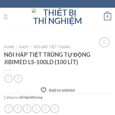
Skip
to
content
0
HOME
/
SHOP
/
NỒI HẤP TIỆT TRÙNG
NỒI HẤP TIỆT TRÙNG TỰ ĐỘNG
JIBIMED LS-100LD (100 LÍT)
Add to
wishlist
Add to wishlist
Category:
nồi hấp tiệt trùng