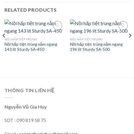
RELATED PRODUCTS
NỒI HẤP TIỆT TRÙNG
NỒI HẤP TIỆT TRÙNG
Nồi hấp tiệt trùng nằm ngang
Nồi hấp tiệt trùng nằm ngang
Add to
Add to
143 lít Sturdy SA-450
196 lít Sturdy SA-500
wishlist
wishlist
THÔNG TIN LIÊN HỆ
Nguyễn Vũ Gia Huy
SDT : 090 819 58 75
Email :
congnghegiahuy@gmail.com