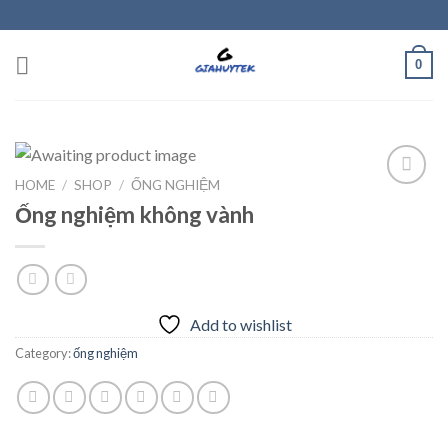
Skip
to
content
0
HOME
/
SHOP
/
ỐNG NGHIỆM
Ống nghiệm không vành
Add to
wishlist
Add to wishlist
Category:
ống nghiệm