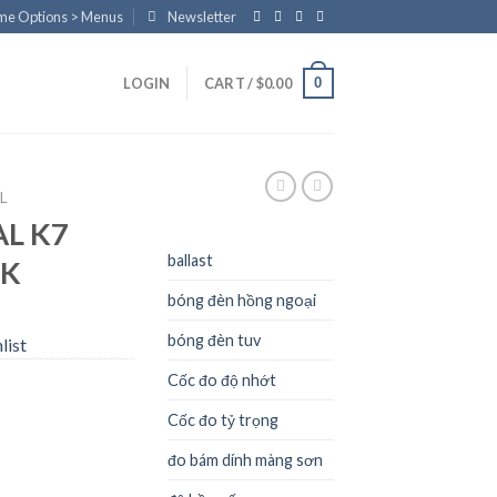
eme Options > Menus
Newsletter
0
LOGIN
CART /
$
0.00
L
AL K7
ballast
CK
bóng đèn hồng ngoại
bóng đèn tuv
list
Cốc đo độ nhớt
Cốc đo tỷ trọng
đo bám dính màng sơn