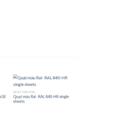
QUẠT MÀU RAL
LAGE
Quạt màu Ral- RAL 840-HR single
 to
Add to
sheets
ist
wishlist