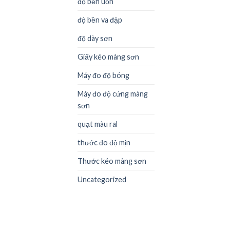
độ bền uốn
độ bền va đập
độ dày sơn
Giấy kéo màng sơn
Máy đo độ bóng
Máy đo độ cứng màng
sơn
quạt màu ral
thước đo độ mịn
Thước kéo màng sơn
Uncategorized