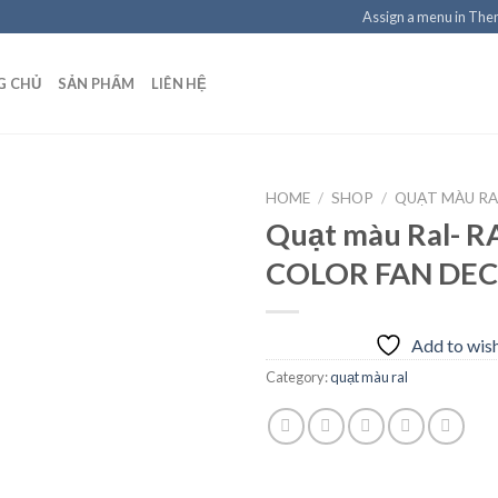
Assign a menu in Th
G CHỦ
SẢN PHẨM
LIÊN HỆ
HOME
/
SHOP
/
QUẠT MÀU RA
Quạt màu Ral- R
COLOR FAN DE
Add to
wishlist
Add to wish
Category:
quạt màu ral