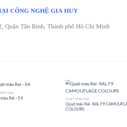
ẠI CÔNG NGHỆ GIA HUY
 2, Quận Tân Bình, Thành phố Hồ Chí Minh
 MÀU RAL
màu Ral – E4
QUẠT MÀU RAL
Quạt màu Ral- RAL F9 CAMOUF
Add to
Add
COLOURS
wishlist
wishl