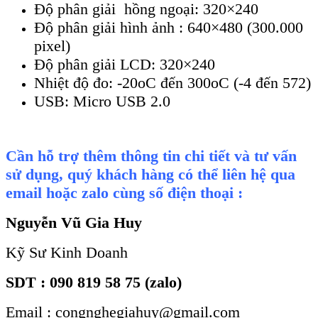
Độ ph
ân gi
ải hồng ngoại: 320
×240
Đ
ộ ph
ân gi
ải h
ình
ảnh : 640
×480 (300.000
pixel)
Đ
ộ ph
ân gi
ải LCD: 320
×240
Nhi
ệt độ đo: -20oC đến 300oC (-4 đến 572)
USB: Micro USB 2.0
Cần hỗ trợ thêm thông tin chi tiết và tư vấn
sử dụng, quý khách hàng có thể liên hệ qua
email hoặc zalo cùng số điện thoại :
Nguyễn Vũ Gia Huy
Kỹ Sư Kinh Doanh
SDT : 090 819 58 75 (zalo)
Email : congnghegiahuy@gmail.com