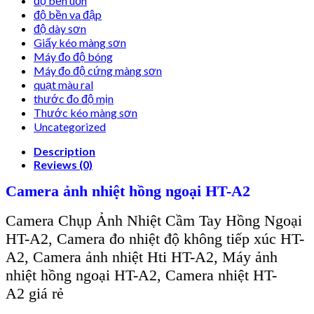
độ bền uốn
độ bền va đập
độ dày sơn
Giấy kéo màng sơn
Máy đo độ bóng
Máy đo độ cứng màng sơn
quạt màu ral
thước đo độ mịn
Thước kéo màng sơn
Uncategorized
Description
Reviews (0)
Camera
ảnh
nhiệt hồng ngoại HT-A
2
Camera Chụp Ảnh Nhiệt Cầm Tay Hồng Ngoại
HT-A2, Camera đo nhiệt độ không tiếp xúc HT-
A2, Camera ảnh nhiệt Hti HT-A2,
Máy ảnh
nhiệt
hồng ngoại
HT-A2,
Camera nhiệt HT-
A2
giá rẻ