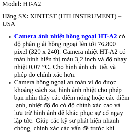
Model:
HT-A2
Hãng SX: XINTEST (HTI INSTRUMENT) –
USA
Camera ảnh nhiệt hồng ngoại HT-A2
c
ó
đ
ộ ph
ân gi
ải hồng ngoại l
ên t
ới 76.800
pixel (320 x 240). Camera nhiệt HT-A2 c
ó
màn hình hi
ển thị m
àu 3,2 inch và đ
ộ nhạy
nhiệt 0,07
°C. Cho hình
ảnh chi tiết v
à
phép đo chính xác hơn.
Camera hồng ngoại an to
àn vì đo đư
ợc
khoảng c
ách xa, hình
ảnh nhiệt cho ph
ép
b
ạn nh
ìn th
ấy c
ác đi
ểm n
óng ho
ặc c
ác đi
ểm
lạnh, nhiệt độ đo c
ó đ
ộ ch
ính xác cao và
lưu tr
ữ h
ình
ảnh để khắc phục sự cố ngay
lập tức. Gi
úp các k
ỹ sư ph
át hi
ện nhanh
ch
óng, chính xác các v
ấn đề trước khi