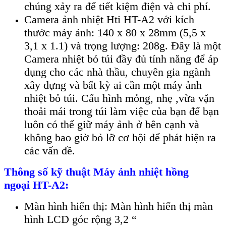
ch
úng x
ảy ra để tiết kiệm điện v
à chi phí.
Camera ảnh nhiệt Hti HT-A2
với k
ích
thư
ớc m
áy
ảnh: 140 x 80 x 28mm (5,5 x
3,1 x 1.1) v
à tr
ọng lượng: 208g. Đ
ây là m
ột
Camera nhiệt bỏ t
úi đ
ầy đủ t
ính năng đ
ể
áp
d
ụng cho c
ác nhà th
ầu, chuy
ên gia ngành
xây d
ựng v
à b
ất kỳ ai cần một m
áy
ảnh
nhiệt bỏ t
úi. C
ấu h
ình m
ỏng, nhẹ ,vừa vặn
thoải m
ái trong túi làm vi
ệc của bạn để bạn
lu
ôn có th
ể giữ m
áy
ảnh ở b
ên c
ạnh v
à
không bao gi
ờ bỏ lỡ cơ hội để ph
át hi
ện ra
c
ác v
ấn đề.
Th
ông s
ố kỹ thuật
Máy ảnh nhiệt
hồng
ngoại
HT-A2:
M
àn hình hi
ển thị: M
àn hình hi
ển thị m
àn
hình LCD góc r
ộng 3,2 “