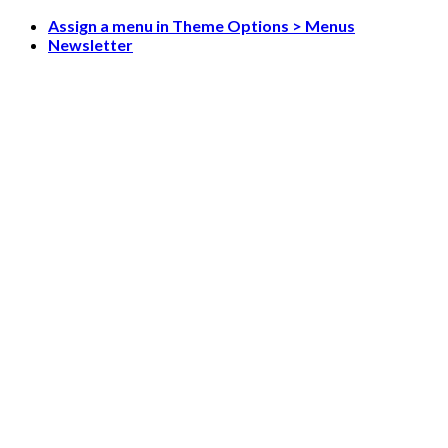
Skip
Assign a menu in Theme Options > Menus
to
Newsletter
content