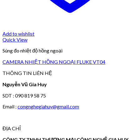
Add to wishlist
Quick View
Súng đo nhiệt độ hồng ngoại
CAMERA NHIỆT HỒNG NGOẠI FLUKE VT04
THÔNG TIN LIÊN HỆ
Nguyễn Vũ Gia Huy
SDT : 090 819 58 75
Email :
congnghegiahuy@gmail.com
ĐỊA CHỈ
CÔNG TY TNHH THƯƠNG MẠI CÔNG NGHỆ GIA HUY