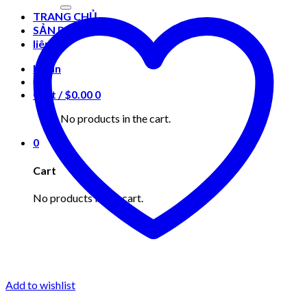
for:
TRANG CHỦ
SẢN PHẨM
liên hệ
Login
Cart /
$
0.00
0
No products in the cart.
0
Cart
No products in the cart.
Add to wishlist