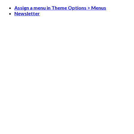
Skip
Assign a menu in Theme Options > Menus
to
Newsletter
content