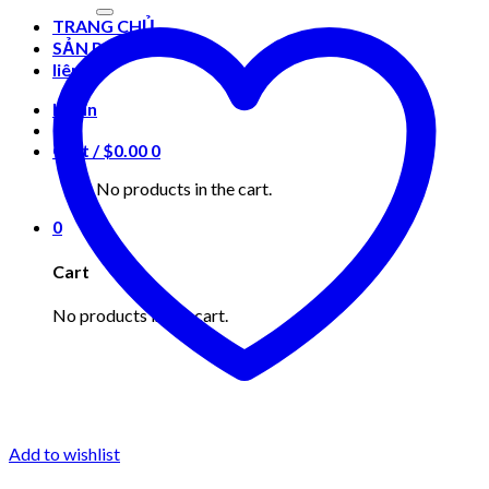
for:
TRANG CHỦ
SẢN PHẨM
liên hệ
Login
Cart /
$
0.00
0
No products in the cart.
0
Cart
No products in the cart.
Add to wishlist