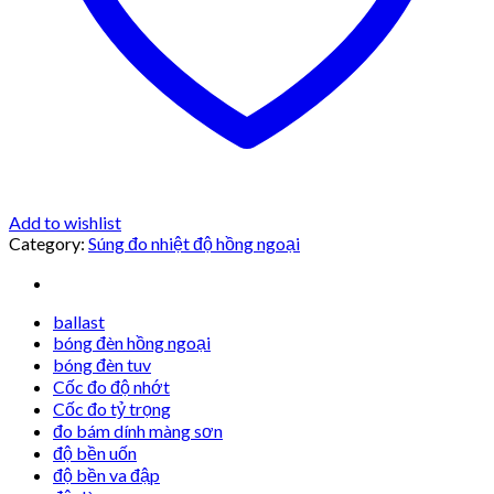
Add to wishlist
Category:
Súng đo nhiệt độ hồng ngoại
ballast
bóng đèn hồng ngoại
bóng đèn tuv
Cốc đo độ nhớt
Cốc đo tỷ trọng
đo bám dính màng sơn
độ bền uốn
độ bền va đập