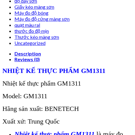
độ dày sơn
Giấy kéo màng sơn
Máy đo độ bóng
Máy đo độ cứng màng sơn
quạt màu ral
thước đo độ mịn
Thước kéo màng sơn
Uncategorized
Description
Reviews (0)
NHIỆT KẾ THỰC PHẨM GM1311
Nhiệt kế thực phẩm GM1311
Model: GM1311
Hãng sản xuất: BENETECH
Xuất xứ: Trung Quốc
Nhiệt kế thực phẩm GM1311
là máy đo