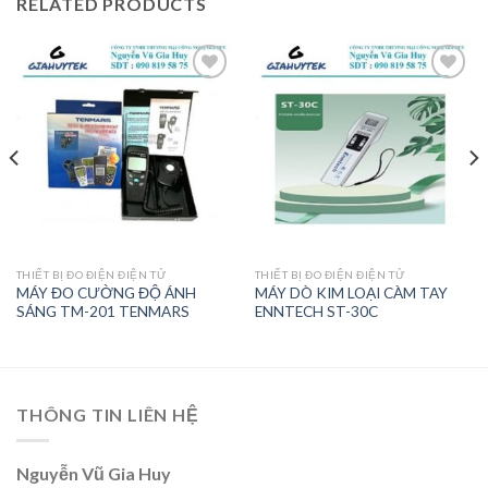
RELATED PRODUCTS
Add to
Add to
wishlist
wishlist
THIẾT BỊ ĐO ĐIỆN ĐIỆN TỬ
THIẾT BỊ ĐO ĐIỆN ĐIỆN TỬ
MÁY ĐO CƯỜNG ĐỘ ÁNH
MÁY DÒ KIM LOẠI CÀM TAY
SÁNG TM-201 TENMARS
ENNTECH ST-30C
THÔNG TIN LIÊN HỆ
Nguyễn Vũ Gia Huy