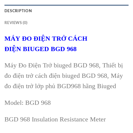
DESCRIPTION
REVIEWS (0)
MÁY
ĐO ĐIỆN TRỞ
CÁCH
ĐIỆN
BIUGED
BGD 968
Máy Đo Điện Trở
biuged BGD 968
, Thiết bị
đo điện trở
cách điện biuged BGD 968,
M
áy
đo đi
ện trở lớp phủ BGD968 h
ãng Biuged
Model:
BGD 968
BGD 968 Insulation Resistance Meter