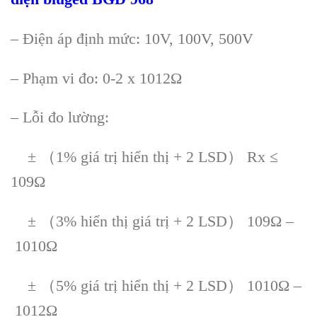
– Điện áp định mức: 10V, 100V, 500V
– Phạm vi đo: 0-2 x 1012Ω
– Lỗi đo lường:
± （1% giá trị hiển thị + 2 LSD） Rx ≤
109Ω
± （3% hiển thị giá trị + 2 LSD） 109Ω –
1010Ω
± （5% giá trị hiển thị + 2 LSD） 1010Ω –
1012Ω