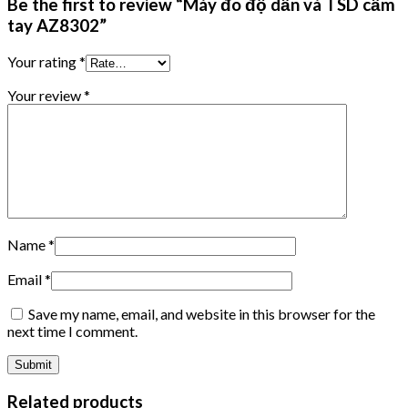
Be the first to review “Máy đo độ dẫn và TSD cầm
tay AZ8302”
Your rating
*
Your review
*
Name
*
Email
*
Save my name, email, and website in this browser for the
next time I comment.
Related products