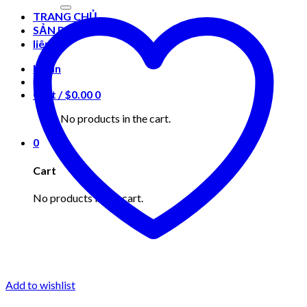
for:
TRANG CHỦ
SẢN PHẨM
liên hệ
Login
Cart /
$
0.00
0
No products in the cart.
0
Cart
No products in the cart.
Add to wishlist