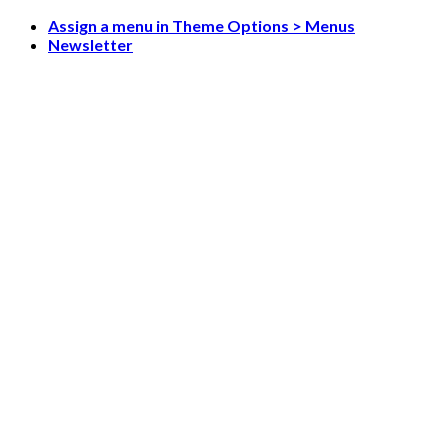
Skip
Assign a menu in Theme Options > Menus
to
Newsletter
content