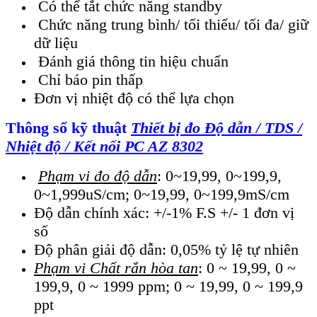
Có thể tắt chức năng standby
Chức năng trung bình/ tối thiểu/ tối đa/ giữ
dữ liệu
Đánh giá thông tin hiệu chuẩn
Chỉ báo pin thấp
Đơn vị nhiệt độ có thể lựa chọn
Thông số kỹ thuật
Thiết bị đo Độ dẫn / TDS /
Nhiệt độ / Kết nối PC AZ 8302
Phạm vi đo độ dẫn
: 0~19,99, 0~199,9,
0~1,999uS/cm; 0~19,99, 0~199,9mS/cm
Độ dẫn chính xác: +/-1% F.S +/- 1 đơn vị
số
Độ phân giải độ dẫn: 0,05% tỷ lệ tự nhiên
Phạm vi Chất rắn hòa tan
: 0 ~ 19,99, 0 ~
199,9, 0 ~ 1999 ppm; 0 ~ 19,99, 0 ~ 199,9
ppt