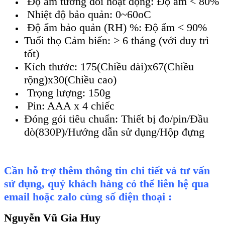
Độ ẩm tương đối hoạt động: Độ ẩm < 80%
Nhiệt độ bảo quản: 0~60oC
Độ ẩm bảo quản (RH) %: Độ ẩm < 90%
Tuổi thọ Cảm biến: > 6 tháng (với duy trì
tốt)
Kích thước: 175(Chiều dài)x67(Chiều
rộng)x30(Chiều cao)
Trọng lượng: 150g
Pin: AAA x 4 chiếc
Đóng gói tiêu chuẩn: Thiết bị đo/pin/Đầu
dò(830P)/Hướng dẫn sử dụng/Hộp đựng
Cần hỗ trợ thêm thông tin chi tiết và tư vấn
sử dụng, quý khách hàng có thể liên hệ qua
email hoặc zalo cùng số điện thoại :
Nguyễn Vũ Gia Huy