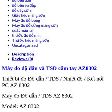
độ bền uốn
độ bền va đập
độ dày sơn
Giấy kéo màng sơn
Máy đo độ bóng
Máy đo độ cứng màng sơn
quạt màu ral
thước đo độ mịn
Thước kéo màng sơn
Uncategorized
Description
Reviews (0)
Máy đo độ dẫn và TSD cầm tay AZ8302
Thiết bị đo Độ dẫn / TDS / Nhiệt độ / Kết nối
PC AZ 8302
Máy đo Độ dẫn / TDS AZ 8302
Model: AZ 8302