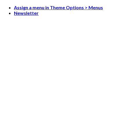
Skip
Assign a menu in Theme Options > Menus
to
Newsletter
content