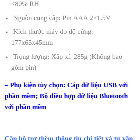
<80% RH
Nguồn cung cấp: Pin AAA 2×1.5V
Kích thước máy đo độ cứng:
177x65x45mm
Trọng lượng: Xấp xỉ. 285g (Không bao
gồm pin)
–
Phụ kiện t
ùy ch
ọn: C
áp d
ữ liệu USB với
phần mềm; Bộ điều hợp dữ liệu Bluetooth
với phần mềm
Cần hỗ trợ thêm thông tin chi tiết và tư vấn