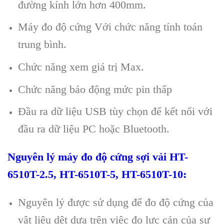
đư
ờng k
ính l
ớn hơn 400mm.
Máy đo độ cứng Với chức năng t
ính toán
trung bình.
Ch
ức năng
xem
gi
á tr
ị
Max
.
Chức năng b
áo đ
ộng
m
ứ
c pin th
ấ
p
Đ
ầu ra dữ liệu USB t
ùy ch
ọn để kết nối với
đầu ra dữ liệu PC hoặc Bluetooth.
Nguy
ên lý máy đo độ cứng
s
ợ
i v
ả
i
HT-
6510T-2.5, HT-6510T-5, HT-6510T-10
:
Nguy
ên lý
được sử dụng để đo độ cứng của
vật liệu dệt dựa tr
ên vi
ệc đo lực cản của sự