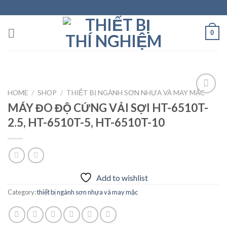
Skip
to
content
0
HOME
/
SHOP
/
THIẾT BỊ NGÀNH SƠN NHỰA VÀ MAY MẶC
MÁY ĐO ĐỘ CỨNG VẢI SỢI HT-6510T-
2.5, HT-6510T-5, HT-6510T-10
Add to
wishlist
Add to wishlist
Category:
thiết bị ngành sơn nhựa và may mặc