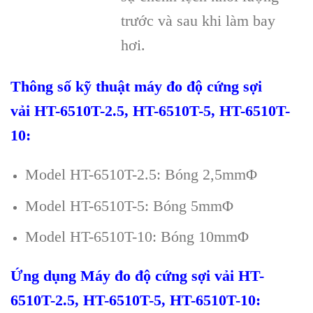
trước và sau khi làm bay
hơi.
Th
ông s
ố kỹ thuật
máy đo độ cứng
s
ợ
i
v
ả
i
HT-6510T-2.5, HT-6510T-5, HT-6510T-
10
:
Model HT-6510T-2.5: B
óng 2,5mm
Φ
Model HT-6510T-5: B
óng 5mm
Φ
Model HT-6510T-10: B
óng 10mm
Φ
Ứng dụng
Máy đo đ
ộ
c
ứ
ng s
ợ
i v
ả
i
HT-
6510T-2.5, HT-6510T-5, HT-6510T-10
: