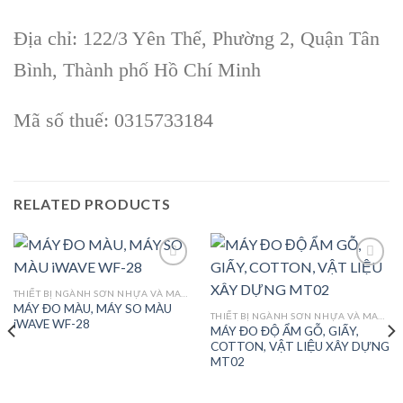
Địa chỉ: 122/3 Yên Thế, Phường 2, Quận Tân
Bình, Thành phố Hồ Chí Minh
Mã số thuế: 0315733184
RELATED PRODUCTS
THIẾT BỊ NGÀNH SƠN NHỰA VÀ MAY MẶC
MÁY ĐO MÀU, MÁY SO MÀU
Add to
Add to
THIẾT BỊ NGÀNH SƠN NHỰA VÀ MAY MẶC
iWAVE WF-28
wishlist
wishlist
MÁY ĐO ĐỘ ẨM GỖ, GIẤY,
COTTON, VẬT LIỆU XÂY DỰNG
MT02