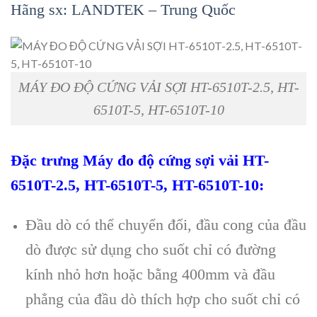
Hãng sx: LANDTEK – Trung Quốc
MÁY ĐO ĐỘ CỨNG VẢI SỢI HT-6510T-2.5, HT-
6510T-5, HT-6510T-10
Đ
ặc trưng
Máy đo đ
ộ
c
ứ
ng s
ợ
i v
ả
i
HT-
6510T-2.5, HT-6510T-5, HT-6510T-10
:
Đầu d
ò có th
ể chuyển đổi, đầu cong của đầu
d
ò đư
ợc sử dụng cho suốt chỉ c
ó đư
ờng
k
ính nh
ỏ hơn hoặc bằng 400mm v
à đ
ầu
phẳng của đầu d
ò thích h
ợp cho suốt chỉ c
ó