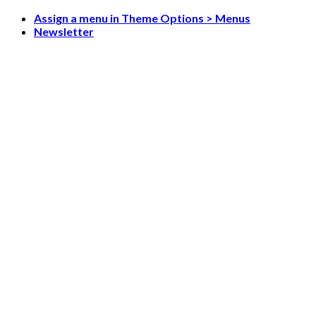
Skip
Assign a menu in Theme Options > Menus
to
Newsletter
content