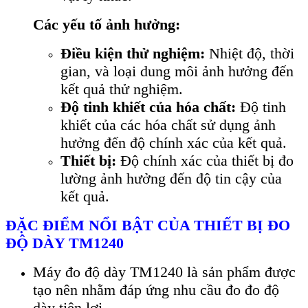
Các yếu tố ảnh hưởng:
Điều kiện thử nghiệm:
Nhiệt độ, thời
gian, và loại dung môi ảnh hưởng đến
kết quả thử nghiệm.
Độ tinh khiết của hóa chất:
Độ tinh
khiết của các hóa chất sử dụng ảnh
hưởng đến độ chính xác của kết quả.
Thiết bị:
Độ chính xác của thiết bị đo
lường ảnh hưởng đến độ tin cậy của
kết quả.
Đ
ẶC ĐIỂM NỔI BẬT CỦA THIẾT BỊ ĐO
ĐỘ D
ÀY TM1240
Máy đo đ
ộ d
ày TM1240 là s
ản phẩm được
tạo n
ên nh
ằm đ
áp
ứng nhu cầu đo đo độ
d
ày ti
ện lợi