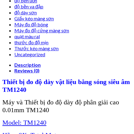
độ bền uốn
độ bền va đập
độ dày sơn
Giấy kéo màng sơn
Máy đo độ bóng
Máy đo độ cứng màng sơn
quạt màu ral
thước đo độ mịn
Thước kéo màng sơn
Uncategorized
Description
Reviews (0)
Thiết bị đo độ dày vật liệu bằng sóng siêu âm
TM1240
Máy và Thiết bị đo độ dày độ phân giải cao
0.01mm TM1240
Model: TM1240