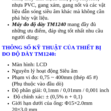
nhựa PVC, gang x
ám, gang n
ốt v
à các v
ật
liệu dẫn s
óng siêu âm khác mà không c
ần
ph
á h
ủy vật liệu.
M
áy đo đ
ộ d
ày TM1240
mang đ
ầy đủ
những ưu điểm, đ
áp
ứng tốt nhất nhu cầu
người d
ùng:
TH
ÔNG S
Ố KỸ THUẬT CỦA THIẾT BỊ
ĐO ĐỘ D
ÀY TM1240:
Màn hình: LCD
Nguyên lý hoạt động Siêu âm
Phạm vi đo: 0,75 ~ 400mm (thép 45 #)
(Phụ thuộc vào đầu dò)
Độ phân giải: 0,1mm / 0,01mm / 0,001 inch
Độ chính xác: ± (0,5% n + 0,1)
Giới hạn dưới của ống: Φ15×2.0mm
20×3.0 mm