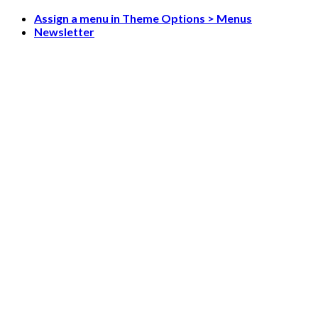
Skip
Assign a menu in Theme Options > Menus
to
Newsletter
content