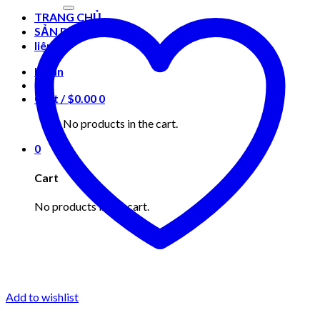
for:
TRANG CHỦ
SẢN PHẨM
liên hệ
Login
Cart /
$
0.00
0
No products in the cart.
0
Cart
No products in the cart.
Add to wishlist