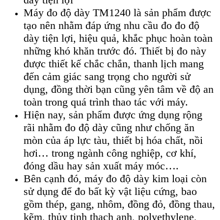
M
áy đo đ
ộ d
ày TM1240 là s
ản phẩm được
tạo n
ên nh
ằm đ
áp
ứng nhu cầu đo đo độ
d
ày ti
ện lợi, hiệu quả, khắc phục ho
àn toàn
nh
ững kh
ó khăn trư
ớc đ
ó. Thi
ết bị đo n
ày
đư
ợc thiết kế chắc chắn, thanh lịch mang
đến cảm gi
ác sang tr
ọng cho người sử
dụng, đồng thời bạn cũng y
ên tâm v
ề độ an
to
àn trong quá trình thao tác v
ới m
áy.
Hi
ện nay, sản phẩm được ứng dụng rộng
r
ãi nh
ằm đo độ d
ày cũng như ch
ống ăn
m
òn c
ủa
áp l
ực t
àu, thi
ết bị h
óa ch
ất, nồi
hơi… trong ng
ành công nghi
ệp, cơ kh
í,
đóng d
ầu hay sản xuất m
áy móc….
Bên c
ạnh đ
ó, máy đo đ
ộ d
ày kim lo
ại c
òn
s
ử dụng để đo bất kỳ vật liệu cứng, bao
gồm th
ép, gang, nhôm, đ
ồng đỏ, đồng thau,
kẽm, thủy tinh thạch anh, polyethylene,