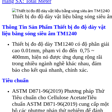
Hãng SX: Total Meter
Thiết bị đo độ dày vật liệu bằng sóng siêu
Thông Tin S
ản Phẩm
Thiết bị đo độ dày vật
liệu bằng sóng siêu âm TM1240
Thiết bị đo độ d
ày TM1240 có đ
ộ ph
ân gi
ải
cao 0.01mm, phạm vi đo đến 0,75 ~
400mm, hiện n
ó đư
ợc ứng dụng rộng r
ãi
trong nhi
ều ng
ành ngh
ề kh
ác nhau, đ
ảm
bảo cho kết quả nhanh, ch
ính xác.
Tiêu chuẩn
ASTM D871-96(2019) Phương pháp Thử
Tiêu chuẩn cho Cellulose Acetate
Tiêu
chuẩn ASTM D871-96(2019) cung cấp một
bộ các phương pháp thử nghiệm để đánh