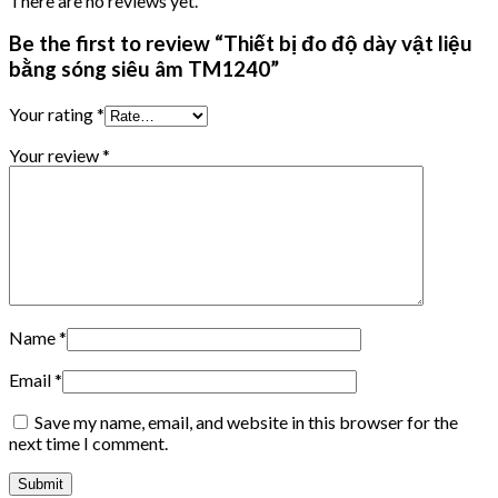
There are no reviews yet.
Be the first to review “Thiết bị đo độ dày vật liệu
bằng sóng siêu âm TM1240”
Your rating
*
Your review
*
Name
*
Email
*
Save my name, email, and website in this browser for the
next time I comment.