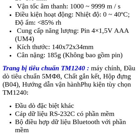
Vận tốc âm thanh: 1000 ~ 9999 m / s
Điều kiện hoạt động: Nhiệt độ: 0 ~ 40ºC;
Độ ẩm: <85% rh
Cung cấp năng lượng: Pin 4×1,5V AAA
(UM4)
Kích thước: 140x72x34mm
Cân nặng: 185g (Không bao gồm pin)
Trang bị ti
êu chu
ẩn TM1240 :
máy
ch
ính, Đ
ầu
d
ò tiêu chu
ẩn 5M
Ф8
,
Ch
ất gắn kết
,
Hộp đựng
(B04)
,
Hướng dẫn vận h
ành
Ph
ụ kiện t
ùy ch
ọn
TM1240:
Đầu d
ò đ
ặc biệt kh
ác
Cáp d
ữ liệu RS-232C c
ó ph
ần mềm
Bộ điều hợp dữ liệu Bluetooth với phần
mềm