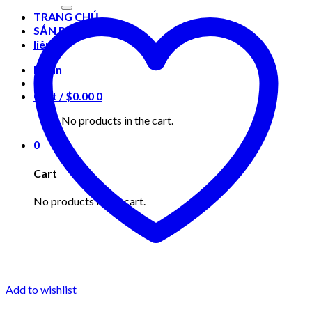
for:
TRANG CHỦ
SẢN PHẨM
liên hệ
Login
Cart /
$
0.00
0
No products in the cart.
0
Cart
No products in the cart.
Add to wishlist