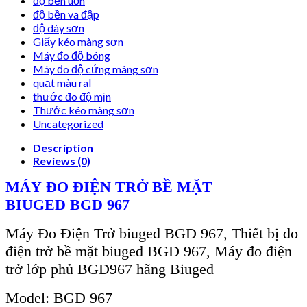
độ bền uốn
độ bền va đập
độ dày sơn
Giấy kéo màng sơn
Máy đo độ bóng
Máy đo độ cứng màng sơn
quạt màu ral
thước đo độ mịn
Thước kéo màng sơn
Uncategorized
Description
Reviews (0)
MÁY
ĐO ĐIỆN TRỞ BỀ MẶT
BIUGED
BGD 967
Máy Đo Điện Trở
biuged BGD 967
, Thiết bị đo
điện trở bề mặt
biuged BGD 967,
M
áy đo đi
ện
trở lớp phủ BGD967 h
ãng Biuged
Model:
BGD 967