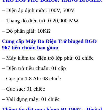
– Đi
ện
áp đ
ịnh mức: 100V, 500V
–
Thang đo điện trở: 0-20,000 M
Ω
–
Đ
ộ ph
ân gi
ải: 10K
Ω
Cung c
ấp Máy Đo Điện Trở
biuged
BGD
967
ti
êu chu
ẩn bao gồm:
–
M
áy ki
ểm tra điện trở lớp phủ: 01 chiếc
–
Điện trở ti
êu chu
ẩn: 01 cặp
–
Cục pin 1.8 Ah: 08 chiếc
–
Cục sạc: 01 chiếc
–
Vali đựng m
áy: 01 chi
ếc
Th
ông tin đ
ặt mua h
àng: BGD967 – Digital