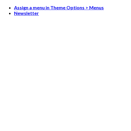
Skip
Assign a menu in Theme Options > Menus
to
Newsletter
content