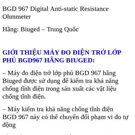
BGD 967 Digital Anti-static Resistance
Ohmmeter
H
ãng: Biuged – Trung Qu
ốc
GIỚI THIỆU M
ÁY ĐO ĐI
ỆN TRỞ LỚP
PHỦ BGD967 H
ÃNG BIUGED:
– Máy đo đi
ện trở lớp phủ BGD
967 h
ãng
Biuged đư
ợc sử dụng để kiểm tra khả năng
chống tĩnh điện trong sản xuất c
ác v
ật liệu
chống tĩnh điện.
–
M
áy ki
ểm tra khả năng chống tĩnh điện
BGD
967 n
ày có th
ể chuyển đổi phạm vi đo tự
động