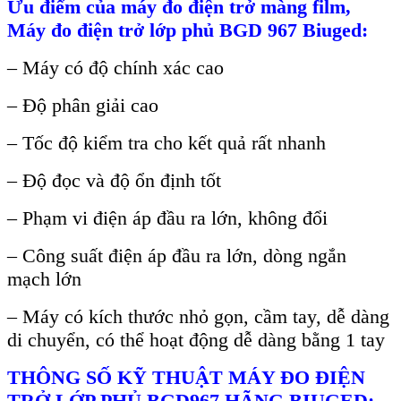
Ưu đi
ểm của m
áy đo đi
ện trở m
àng film,
Máy đo đi
ện trở lớp phủ BGD
967
Biuged:
– Máy có đ
ộ ch
ính xác cao
– Đ
ộ ph
ân gi
ải cao
–
Tốc độ kiểm tra cho kết quả rất nhanh
–
Độ đọc v
à đ
ộ ổn định tốt
–
Phạm vi điện
áp đ
ầu ra lớn, kh
ông đ
ổi
–
C
ông su
ất điện
áp đ
ầu ra lớn, d
òng ng
ắn
mạch lớn
–
M
áy có kích thư
ớc nhỏ gọn, cầm tay, dễ d
àng
di chuy
ển, c
ó th
ể hoạt động dễ d
àng b
ằng 1 tay
THÔNG S
Ố KỸ THUẬT M
ÁY ĐO ĐI
ỆN
TRỞ LỚP PHỦ BGD967 H
ÃNG BIUGED: