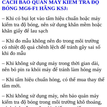
C
ÁCH B
ẢO QUẢN M
ÁY KI
ỂM TRA ĐỘ
B
ÓNG MG6-F1 HÃNG KSJ:
– Khi có b
ụi lọt v
ào t
ấm hiệu chuẩn hoặc m
áy
ki
ểm tra độ b
óng, nên s
ử dụng khăn mềm hoặc
khăn giấy để lau sạch
–
Khi đo mẫu kh
ông nên đo trong môi trư
ờng
c
ó nhi
ệt độ qu
á chênh l
ệch để tr
ánh gây sai s
ố
khi đo mẫu
–
Khi kh
ông s
ử dụng m
áy trong th
ời gian d
ài,
nên b
ỏ pin ra khỏi m
áy đ
ể tr
ánh làm h
ỏng m
áy
– Khi t
ấm hiệu chuẩn hỏng, c
ó th
ể mua thay thế
tấm mới.
–
Khi kh
ông s
ử dụng m
áy, nên b
ảo quản m
áy
ki
ểm tra độ b
óng trong môi trư
ờng kh
ô thoáng,