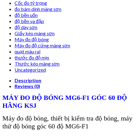
Cốc đo tỷ trọng
đo bám dính màng sơn
độ bền uốn
độ bền va đập
độ dày sơn
Giấy kéo màng sơn
Máy đo độ bóng
Máy đo độ cứng màng sơn
quạt màu ral
thước đo độ mịn
Thước kéo màng sơn
Uncategorized
Description
Reviews (0)
M
ÁY ĐO Đ
Ộ B
ÓNG MG6-F1 GÓC 60 ĐỘ
HÃNG KSJ
Máy đo độ bóng, thiết bị kiểm tra độ bóng, máy
thử độ bóng góc 60 độ MG6-F1