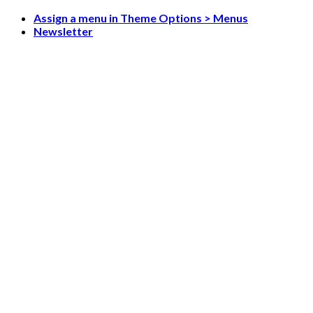
Skip
Assign a menu in Theme Options > Menus
to
Newsletter
content