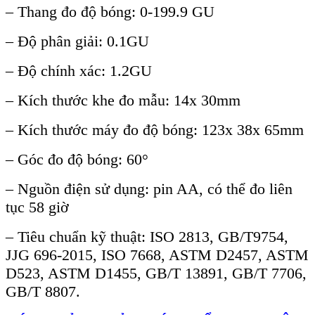
– Thang đo đ
ộ b
óng: 0-199.9 GU
– Đ
ộ ph
ân gi
ải: 0.1GU
–
Độ ch
ính xác: 1.2GU
– Kích thư
ớc khe đo mẫu: 14x 30mm
–
K
ích thư
ớc m
áy đo đ
ộ b
óng: 123x 38x 65mm
– Góc đo đ
ộ b
óng: 60°
– Ngu
ồn điện sử dụng: pin AA, c
ó th
ể đo li
ên
t
ục 58 giờ
–
Ti
êu chu
ẩn kỹ thuật: ISO 2813, GB/T9754,
JJG 696-2015, ISO 7668, ASTM D2457, ASTM
D523, ASTM D1455, GB/T 13891, GB/T 7706,
GB/T 8807.