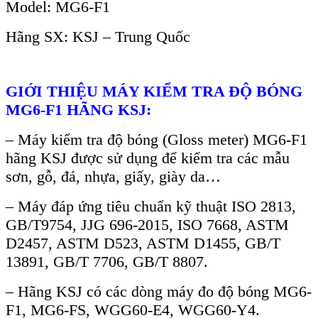
Model: MG6-F1
Hãng SX: KSJ – Trung Quốc
GIỚI THIỆU M
ÁY KI
ỂM TRA ĐỘ B
ÓNG
MG6-F1 HÃNG KSJ:
– Máy ki
ểm tra độ b
óng (Gloss meter) MG6-F1
hãng KSJ đư
ợc sử dụng để kiểm tra c
ác m
ẫu
sơn, gỗ, đ
á, nh
ựa, giấy, gi
ày da…
– Máy đáp
ứng ti
êu chu
ẩn kỹ thuật ISO 2813,
GB/T9754, JJG 696-2015, ISO 7668, ASTM
D2457, ASTM D523, ASTM D1455, GB/T
13891, GB/T 7706, GB/T 8807.
–
H
ãng KSJ có các dòng máy đo đ
ộ b
óng MG6-
F1, MG6-FS, WGG60-E4, WGG60-Y4.