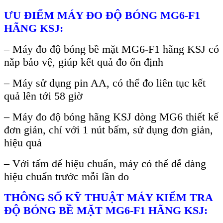
ƯU ĐI
ỂM M
ÁY ĐO Đ
Ộ B
ÓNG MG6-F1
HÃNG KSJ:
– Máy đo đ
ộ b
óng b
ề mặt MG6-F1 h
ãng KSJ có
n
ắp bảo vệ, gi
úp k
ết quả đo ổn định
–
M
áy s
ử dụng pin AA, c
ó th
ể đo li
ên t
ục kết
quả l
ên t
ới 58 giờ
–
M
áy đo đ
ộ b
óng hãng KSJ dòng MG6 thi
ết kế
đơn giản, chỉ với 1 n
út b
ấm, sử dụng đơn giản,
hiệu quả
–
Với tấm đế hiệu chuẩn, m
áy có th
ể dễ d
àng
hi
ệu chuẩn trước mỗi lần đo
TH
ÔNG S
Ố KỸ THUẬT M
ÁY KI
ỂM TRA
ĐỘ B
ÓNG B
Ề MẶT MG6-F1 H
ÃNG KSJ: