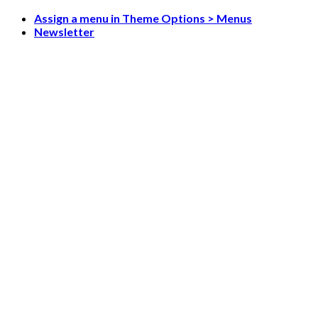
Skip
Assign a menu in Theme Options > Menus
to
Newsletter
content