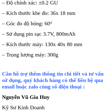
–
Độ ch
ính xác: ±0.2 GU
– Kích thư
ớc khe đo: 36x 18 mm
–
G
óc đo đ
ộ b
óng: 60°
– S
ử dụng pin sạc 3.7V, 800mAh
–
K
ích thư
ớc m
áy: 130x 40x 80 mm
– Tr
ọng lượng m
áy: 300g
Cần hỗ trợ thêm thông tin chi tiết và tư vấn
sử dụng, quý khách hàng có thể liên hệ qua
email hoặc zalo cùng số điện thoại :
Nguyễn Vũ Gia Huy
Kỹ Sư Kinh Doanh