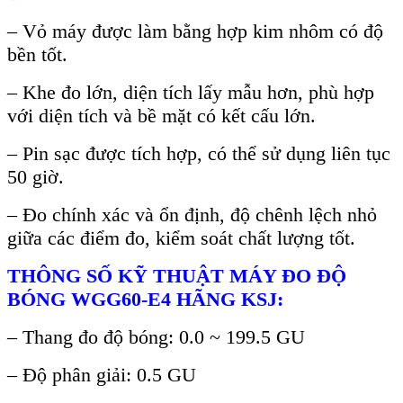
– V
ỏ m
áy đư
ợc l
àm b
ằng hợp kim nh
ôm có đ
ộ
bền tốt.
–
Khe đo lớn, diện t
ích l
ấy mẫu hơn, ph
ù h
ợp
với diện t
ích và b
ề mặt c
ó k
ết cấu lớn.
–
Pin sạc được t
ích h
ợp, c
ó th
ể sử dụng li
ên t
ục
50 giờ.
–
Đo ch
ính xác và
ổn định, độ ch
ênh l
ệch nhỏ
giữa c
ác đi
ểm đo, kiểm so
át ch
ất lượng tốt.
TH
ÔNG S
Ố KỸ THUẬT M
ÁY ĐO Đ
Ộ
B
ÓNG WGG60-E4 HÃNG KSJ:
– Thang đo đ
ộ b
óng: 0.0 ~ 199.5 GU
– Đ
ộ ph
ân gi
ải: 0.5 GU