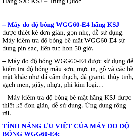
Hãng SX: KSJ – Trung Quốc
– Máy đo đ
ộ b
óng WGG60-E4 hãng KSJ
đư
ợc thiết kế đơn giản, gọn nhẹ, dễ sử dụng.
M
áy ki
ểm tra độ b
óng b
ề mặt WGG60-E4 sử
dụng pin sạc, li
ên t
ục hơn 50 giờ.
– Máy đo đ
ộ b
óng WGG60-E4 đư
ợc sử dụng để
kiểm tra độ b
óng m
ẫu sơn, mực in, gỗ v
à các b
ề
mặt kh
ác như đá c
ẩm thạch, đ
á granit, th
ủy tinh,
gạch men, giấy, nhựa, phi kim loại…
–
M
áy ki
ểm tra độ b
óng b
ề mặt h
ãng KSJ đư
ợc
thiết kế đơn giản, dễ sử dụng. Ứng dụng rộng
r
ãi.
TÍNH NĂNG ƯU VI
ỆT CỦA M
ÁY ĐO Đ
Ộ
B
ÓNG WGG60-E4: