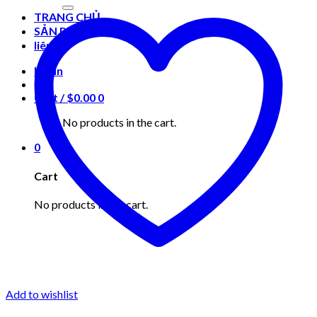
for:
TRANG CHỦ
SẢN PHẨM
liên hệ
Login
Cart /
$
0.00
0
No products in the cart.
0
Cart
No products in the cart.
Add to wishlist