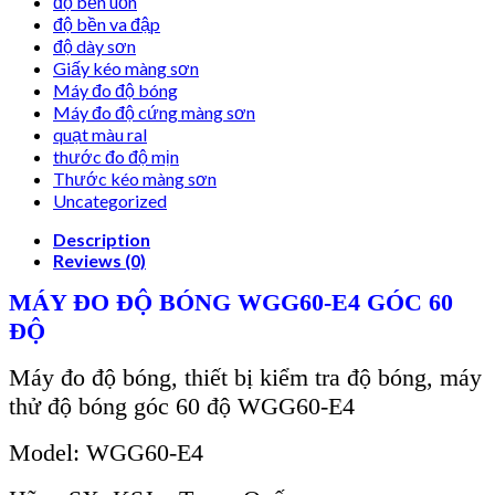
độ bền uốn
độ bền va đập
độ dày sơn
Giấy kéo màng sơn
Máy đo độ bóng
Máy đo độ cứng màng sơn
quạt màu ral
thước đo độ mịn
Thước kéo màng sơn
Uncategorized
Description
Reviews (0)
M
ÁY ĐO Đ
Ộ B
ÓNG WGG60-E4 GÓC 60
ĐỘ
Máy đo độ bóng, thiết bị kiểm tra độ bóng, máy
thử độ bóng góc 60 độ WGG60-E4
Model: WGG60-E4