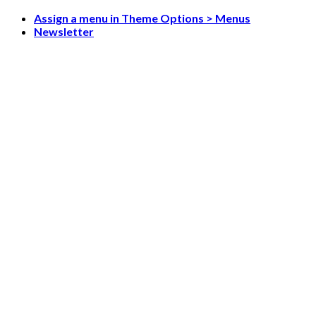
Skip
Assign a menu in Theme Options > Menus
to
Newsletter
content